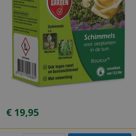
€
19
,
95