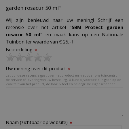
garden rosacur 50 ml"
Wij zijn benieuwd naar uw mening! Schrijf een
recensie over het artikel
"SBM Protect garden
rosacur 50 ml"
en maak kans op een Nationale
Tuinbon ter waarde van € 25,- !
Beoordeling:
*
Uw mening over dit product:
*
Let op: deze recensie gaat over het product en niet over ons tuincentrum,
de service of levering van uw bestelling. U kunt bijvoorbeeld in gaan op de
kwaliteit van het product, de look & feel en belangrijke eigenschappen.
Naam (zichtbaar op website):
*