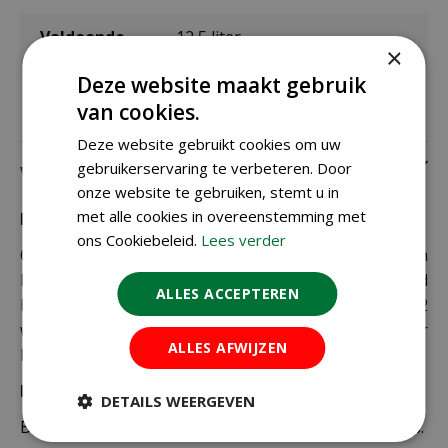
Voldoende
12,5 liter
voor
×
Deze website maakt gebruik
van cookies.
Deze website gebruikt cookies om uw
gebruikerservaring te verbeteren. Door
Verzending
onze website te gebruiken, stemt u in
met alle cookies in overeenstemming met
Bezorging:
ons Cookiebeleid.
Lees verder
Om uw bestelling goed en veilig bij u thuis te laten
bezorgen maken wij gebruik van PostNL. De levertijd
ALLES ACCEPTEREN
bedraagt doorgaans tussen de 1 en 2
werkdagen. Deze bezorgtijd geldt zowel voor
ALLES AFWIJZEN
Nederland als België.
Bezorgkosten Nederland:
DETAILS WEERGEVEN
Bestellingen van € 49,95 of meer verzenden wij gratis.