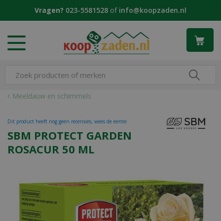
G
Vragen?
023-5581528
of
info@koopzaden.nl
a
n
a
a
r
c
o
n
Meeldauw en schimmels
t
e
Dit product heeft nog geen recensies, wees de eerste
n
SBM PROTECT GARDEN
t
ROSACUR 50 ML