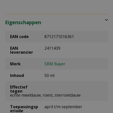
Eigenschappen
EAN code
8712171016361
EAN
2411439
leverancier
Merk
SBM Bayer
Inhoud
50 ml
Effectief
tegen
echte meeldauw, roest, sterroetdauw
Toepassingsp
april t/m september
eriode