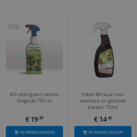
BSI carboguard siertuin
Pokon Bio kuur voor
fungicide 750 ml
weerbare en gezonde
planten 750ml
€
19
,
95
€
14
,
45
IN WINKELWAGEN
IN WINKELWAGEN