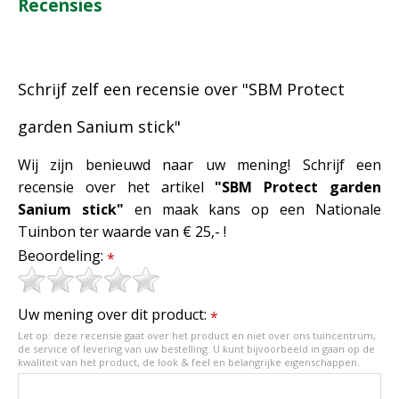
Recensies
Schrijf zelf een recensie over "SBM Protect
garden Sanium stick"
Wij zijn benieuwd naar uw mening! Schrijf een
recensie over het artikel
"SBM Protect garden
Sanium stick"
en maak kans op een Nationale
Tuinbon ter waarde van € 25,- !
Beoordeling:
*
Uw mening over dit product:
*
Let op: deze recensie gaat over het product en niet over ons tuincentrum,
de service of levering van uw bestelling. U kunt bijvoorbeeld in gaan op de
kwaliteit van het product, de look & feel en belangrijke eigenschappen.