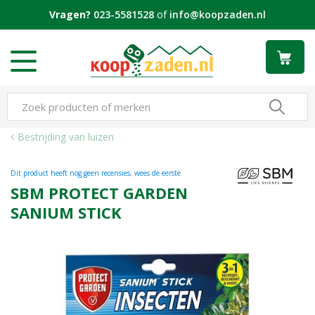
G
Vragen?
023-5581528
of
info@koopzaden.nl
a
n
a
a
r
c
o
n
Bestrijding van luizen
t
e
Dit product heeft nog geen recensies, wees de eerste
n
SBM PROTECT GARDEN
t
SANIUM STICK