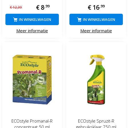
€
8
,
99
€
16
,
99
€
12
,
39
IN WINKELWAGEN
IN WINKELWAGEN
Meer informatie
Meer informatie
ECOstyle Promanal-R
ECOstyle Spruzit-R
concentraat 50 ml
gebruiksklaar 750 ml