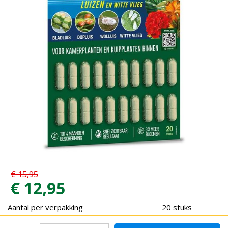
€
15
,
95
€
12
,
95
Aantal per verpakking
20 stuks