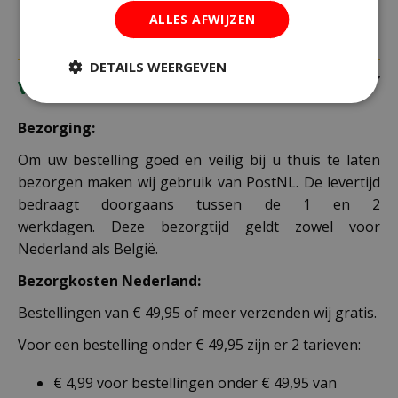
ALLES AFWIJZEN
DETAILS WEERGEVEN
Verzending
Bezorging:
Om uw bestelling goed en veilig bij u thuis te laten
bezorgen maken wij gebruik van PostNL. De levertijd
bedraagt doorgaans tussen de 1 en 2
werkdagen. Deze bezorgtijd geldt zowel voor
Nederland als België.
Bezorgkosten Nederland:
Bestellingen van € 49,95 of meer verzenden wij gratis.
Voor een bestelling onder € 49,95 zijn er 2 tarieven:
€ 4,99 voor bestellingen onder € 49,95 van