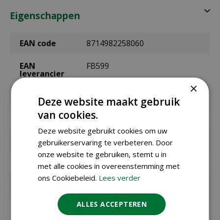
Eigenschappen
EAN code
8714982258060
EAN
FB599
leverancier
×
Merk
Esschert Design
Deze website maakt gebruik
van cookies.
Kleur
groen
Deze website gebruikt cookies om uw
Geschikt voor
vogels
gebruikerservaring te verbeteren. Door
onze website te gebruiken, stemt u in
Diameter
15,6 cm
met alle cookies in overeenstemming met
ons Cookiebeleid.
Lees verder
Hoogte
22,4 cm
ALLES ACCEPTEREN
Materiaal
staal