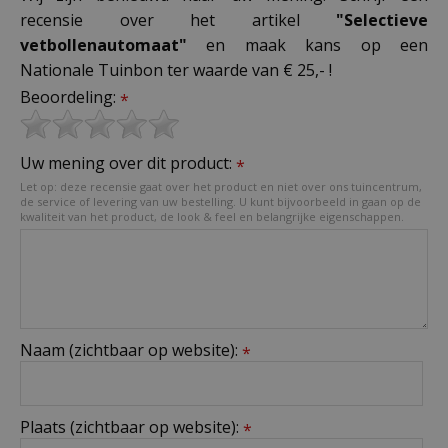
recensie over het artikel
"Selectieve
vetbollenautomaat"
en maak kans op een
Nationale Tuinbon ter waarde van € 25,- !
Beoordeling:
*
Uw mening over dit product:
*
Let op: deze recensie gaat over het product en niet over ons tuincentrum,
de service of levering van uw bestelling. U kunt bijvoorbeeld in gaan op de
kwaliteit van het product, de look & feel en belangrijke eigenschappen.
Naam (zichtbaar op website):
*
Plaats (zichtbaar op website):
*