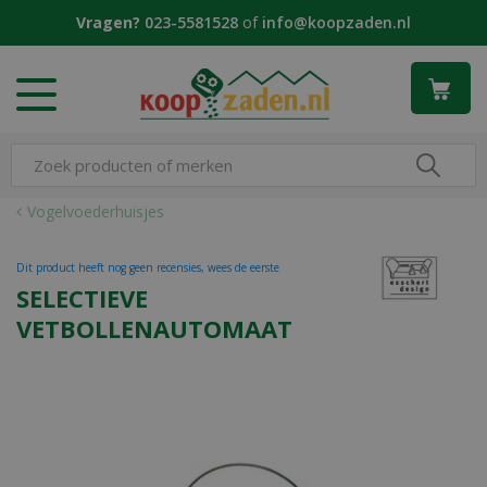
G
Vragen?
023-5581528
of
info@koopzaden.nl
a
n
a
a
r
c
o
n
Vogelvoederhuisjes
t
e
Dit product heeft nog geen recensies, wees de eerste
n
SELECTIEVE
t
VETBOLLENAUTOMAAT