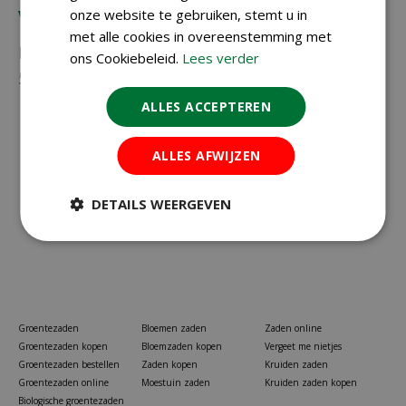
Vragen?
onze website te gebruiken, stemt u in
met alle cookies in overeenstemming met
Neem gerust contact met ons op via
023-
ons Cookiebeleid.
Lees verder
5581528
of
info@koopzaden.nl
ALLES ACCEPTEREN
ALLES AFWIJZEN
DETAILS WEERGEVEN
Groentezaden
Bloemen zaden
Zaden online
Groentezaden kopen
Bloemzaden kopen
Vergeet me nietjes
Groentezaden bestellen
Zaden kopen
Kruiden zaden
Groentezaden online
Moestuin zaden
Kruiden zaden kopen
Biologische groentezaden