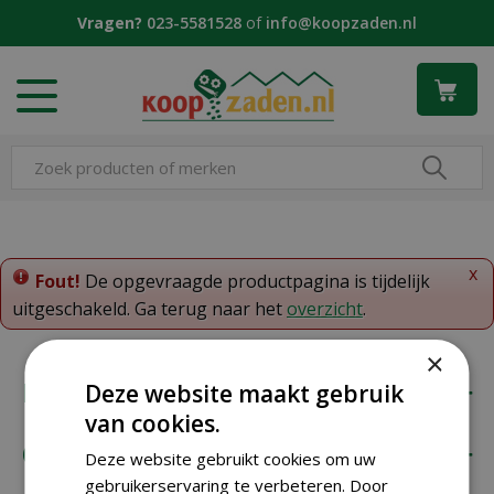
G
Vragen?
023-5581528
of
info@koopzaden.nl
a
n
a
a
r
c
o
n
t
e
x
n
Fout!
De opgevraagde productpagina is tijdelijk
t
uitgeschakeld. Ga terug naar het
overzicht
.
×
Koopzaden
Deze website maakt gebruik
van cookies.
Onze klantenservice
Deze website gebruikt cookies om uw
gebruikerservaring te verbeteren. Door