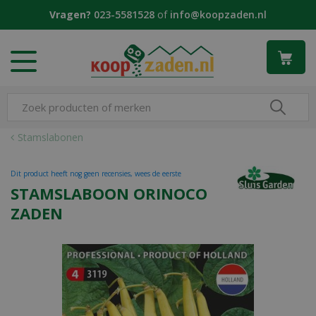
G
Vragen?
023-5581528
of
info@koopzaden.nl
a
n
a
a
r
c
o
n
Stamslabonen
t
e
Dit product heeft nog geen recensies, wees de eerste
n
STAMSLABOON ORINOCO
t
ZADEN