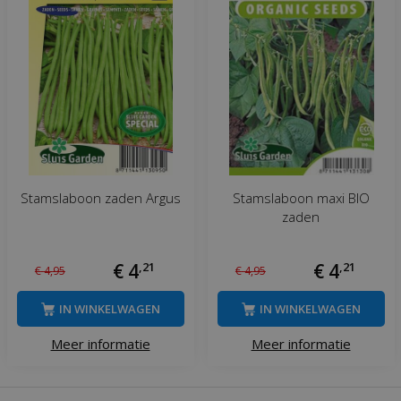
Stamslaboon zaden Argus
Stamslaboon maxi BIO
zaden
€
4
,
21
€
4
,
21
€
4
,
95
€
4
,
95
IN WINKELWAGEN
IN WINKELWAGEN
Meer informatie
Meer informatie