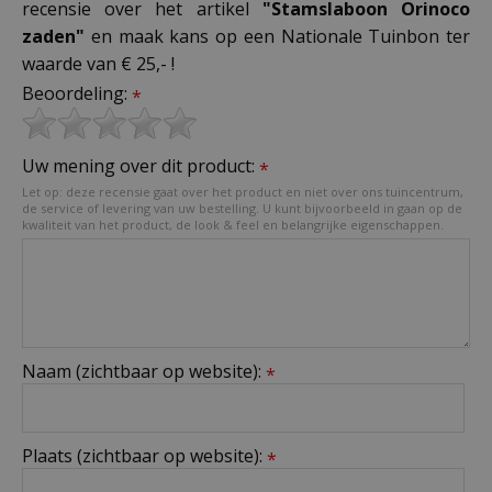
recensie over het artikel
"Stamslaboon Orinoco
zaden"
en maak kans op een Nationale Tuinbon ter
waarde van € 25,- !
Beoordeling:
*
Uw mening over dit product:
*
Let op: deze recensie gaat over het product en niet over ons tuincentrum,
de service of levering van uw bestelling. U kunt bijvoorbeeld in gaan op de
kwaliteit van het product, de look & feel en belangrijke eigenschappen.
Naam (zichtbaar op website):
*
Plaats (zichtbaar op website):
*