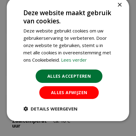
×
Deze website maakt gebruik
Merk
Sluis Garden
van cookies.
Inhoud
70 gram
Deze website gebruikt cookies om uw
gebruikerservaring te verbeteren. Door
Zaaien onder
maart t/m mei
onze website te gebruiken, stemt u in
glas / binnen
met alle cookies in overeenstemming met
Zaaien /
mei t/m juni
ons Cookiebeleid.
Lees verder
planten
buiten
ALLES ACCEPTEREN
Bloeitijd /
juni t/m oktober
oogsttijd
ALLES AFWIJZEN
Kiemduur in
ca. 14 dagen
dagen
DETAILS WEERGEVEN
Zaaitemperat
ca. 18ºC
uur