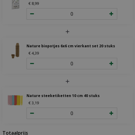
€
8
,
99
Nature biopotjes 6x6 cm vierkant set 20 stuks
€
4
,
39
Nature steeketiketten 10 cm 40 stuks
€
3
,
19