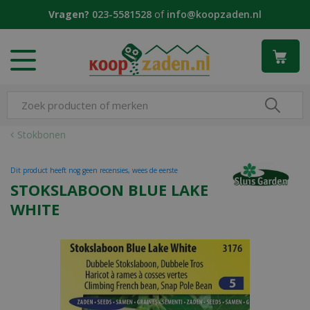
G
Vragen?
023-5581528
of
info@koopzaden.nl
a
n
a
a
r
c
o
n
Stokbonen
t
e
Dit product heeft nog geen recensies, wees de eerste
n
STOKSLABOON BLUE LAKE
t
WHITE