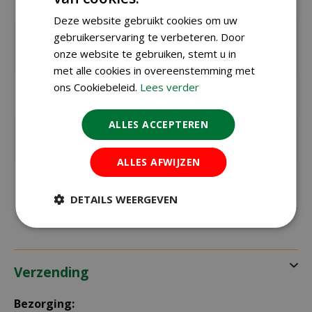
glas / binnen
Deze website gebruikt cookies om uw
Zaaien /
maart t/m juli
gebruikerservaring te verbeteren. Door
planten
onze website te gebruiken, stemt u in
buiten
met alle cookies in overeenstemming met
ons Cookiebeleid.
Lees verder
Bloeitijd /
juni t/m oktober
oogsttijd
ALLES ACCEPTEREN
Kiemduur in
ca. 14 dagen
dagen
ALLES AFWIJZEN
Zaaitemperat
ca. 18ºC
uur
DETAILS WEERGEVEN
Verzending
Bezorging: