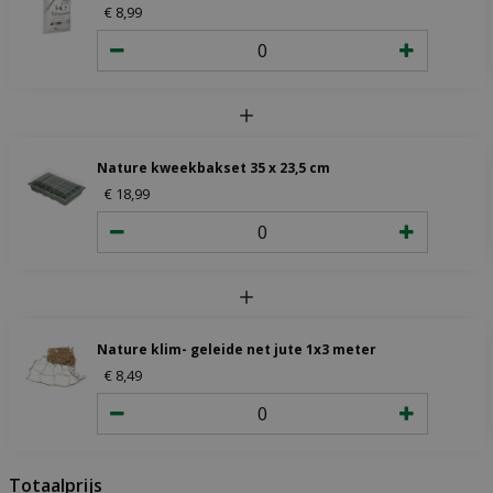
€
8
,
99
Nature kweekbakset 35 x 23,5 cm
€
18
,
99
Nature klim- geleide net jute 1x3 meter
€
8
,
49