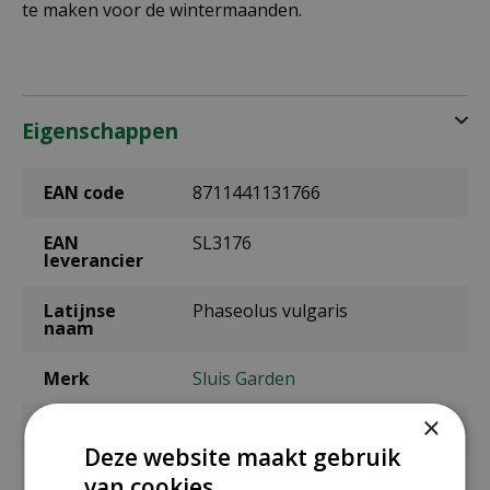
te maken voor de wintermaanden.
Eigenschappen
EAN code
8711441131766
EAN
SL3176
leverancier
Latijnse
Phaseolus vulgaris
naam
Merk
Sluis Garden
×
Inhoud
70 gram
Deze website maakt gebruik
Zaaien onder
maart t/m mei
van cookies.