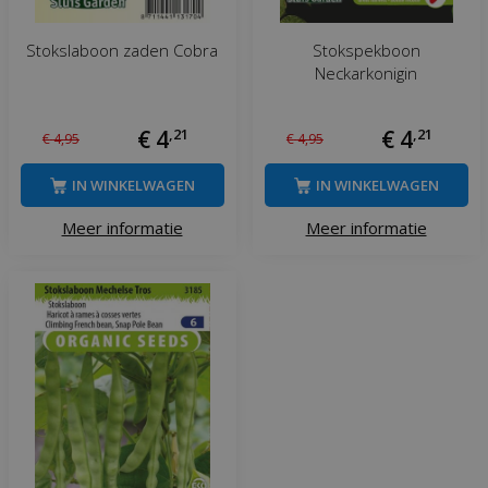
Stokslaboon zaden Cobra
Stokspekboon
Neckarkonigin
€
4
,
21
€
4
,
21
€
4
,
95
€
4
,
95
IN WINKELWAGEN
IN WINKELWAGEN
Meer informatie
Meer informatie