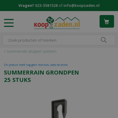
G
Vragen?
023-5581528
of
info@koopzaden.nl
a
n
a
a
r
c
o
n
Summerrain druppel systeem
t
e
Dit product heeft nog geen recensies, wees de eerste
n
SUMMERRAIN GRONDPEN
t
25 STUKS