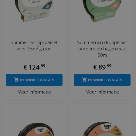
Summerrain sproeiset
Summerrain druppelset
voor 35m² gazon
borders en hagen max
50m
€
124
,
99
€
89
,
99
IN WINKELWAGEN
IN WINKELWAGEN
Meer informatie
Meer informatie