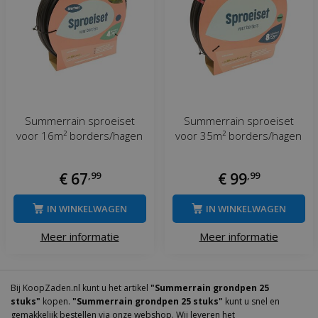
Summerrain sproeiset
Summerrain sproeiset
voor 16m² borders/hagen
voor 35m² borders/hagen
€
67
,
99
€
99
,
99
IN WINKELWAGEN
IN WINKELWAGEN
Meer informatie
Meer informatie
Bij KoopZaden.nl kunt u het artikel
"Summerrain grondpen 25
stuks"
kopen.
"Summerrain grondpen 25 stuks"
kunt u snel en
gemakkelijk bestellen via onze webshop. Wij leveren het