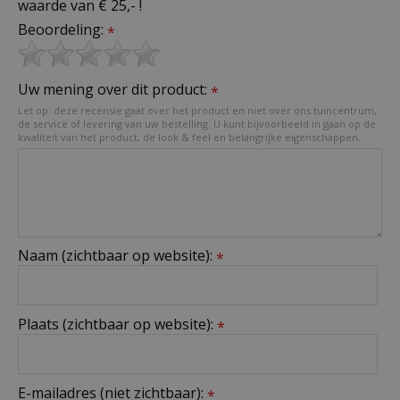
waarde van € 25,- !
Beoordeling:
*
Uw mening over dit product:
*
Let op: deze recensie gaat over het product en niet over ons tuincentrum,
de service of levering van uw bestelling. U kunt bijvoorbeeld in gaan op de
kwaliteit van het product, de look & feel en belangrijke eigenschappen.
Naam (zichtbaar op website):
*
Plaats (zichtbaar op website):
*
E-mailadres (niet zichtbaar):
*