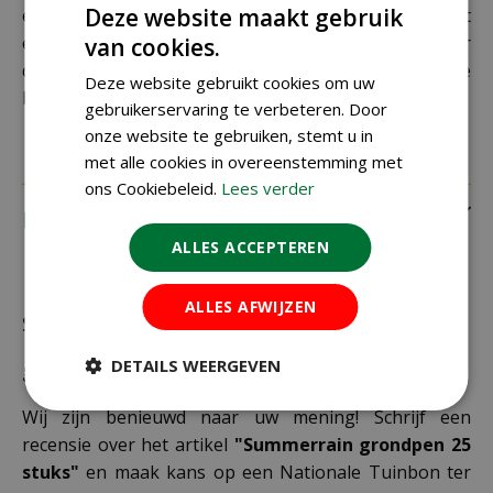
Deze website maakt gebruik
een verkeerd afleveradres invult, zijn wij genoodzaakt
extra kosten in rekening te brengen. Controleer
van cookies.
daarom altijd goed je adresgegevens voordat je je
Deze website gebruikt cookies om uw
bestelling plaatst.
gebruikerservaring te verbeteren. Door
onze website te gebruiken, stemt u in
met alle cookies in overeenstemming met
ons Cookiebeleid.
Lees verder
Recensies
ALLES ACCEPTEREN
ALLES AFWIJZEN
Schrijf zelf een recensie over "Summerrain
DETAILS WEERGEVEN
grondpen 25 stuks"
Wij zijn benieuwd naar uw mening! Schrijf een
recensie over het artikel
"Summerrain grondpen 25
stuks"
en maak kans op een Nationale Tuinbon ter