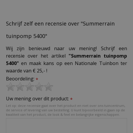
Schrijf zelf een recensie over "Summerrain
tuinpomp 5400"
Wij zijn benieuwd naar uw mening! Schrijf een
recensie over het artikel
"Summerrain tuinpomp
5400"
en maak kans op een Nationale Tuinbon ter
waarde van € 25,- !
Beoordeling:
*
Uw mening over dit product:
*
Let op: deze recensie gaat over het product en niet over ons tuincentrum,
de service of levering van uw bestelling. U kunt bijvoorbeeld in gaan op de
kwaliteit van het product, de look & feel en belangrijke eigenschappen.