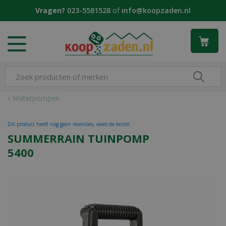
G
Vragen?
023-5581528
of
info@koopzaden.nl
a
n
a
a
r
c
o
n
Waterpompen
t
e
Dit product heeft nog geen recensies, wees de eerste
n
SUMMERRAIN TUINPOMP
t
5400