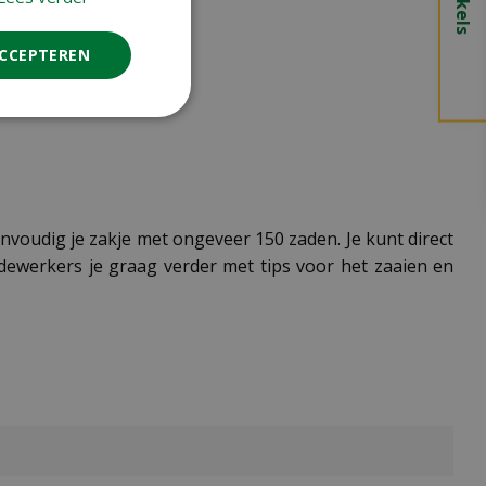
ACCEPTEREN
nvoudig je zakje met ongeveer 150 zaden. Je kunt direct
werkers je graag verder met tips voor het zaaien en