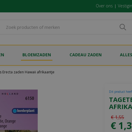
Over ons
Vestigi
EN
BLOEMZADEN
CADEAU ZADEN
ALLE
s Erecta zaden Hawaii afrikaantje
Dit product heef
TAGET
AFRIK
€
1
,
55
€
1
,
3