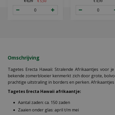
€
6
,
29
€
5
,
50
€
8
,
99
Omschrijving
Tagetes Erecta Hawaii: Stralende Afrikaantjes voor je
bekende zomerbloeier kenmerkt zich door grote, bolvo
prachtige uitstraling in borders en perken. Afrikaantje
Tagetes Erecta Hawaii afrikaantje:
Aantal zaden: ca. 150 zaden
Zaaien onder glas: april t/m mei