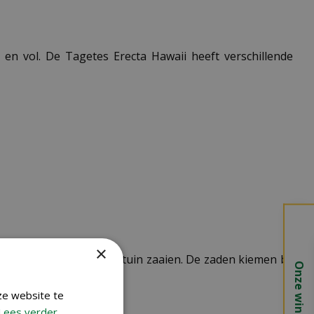
 en vol. De Tagetes Erecta Hawaii heeft verschillende
×
 vanaf mei direct in de tuin zaaien. De zaden kiemen bij
Onze winkels
ze website te
Lees verder