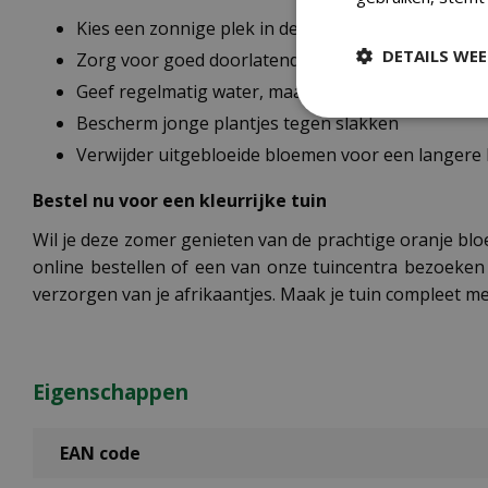
Kies een zonnige plek in de tuin
DETAILS WE
Zorg voor goed doorlatende grond
Geef regelmatig water, maar voorkom natte voet
Bescherm jonge plantjes tegen slakken
Verwijder uitgebloeide bloemen voor een langere 
Bestel nu voor een kleurrijke tuin
Wil je deze zomer genieten van de prachtige oranje blo
online bestellen of een van onze tuincentra bezoeken 
verzorgen van je afrikaantjes. Maak je tuin compleet m
Eigenschappen
EAN code