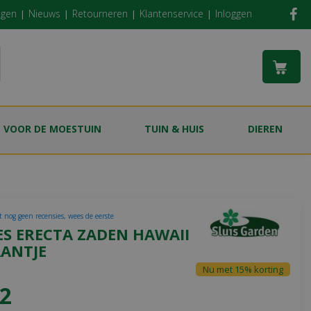
ngen
Nieuws
Retourneren
Klantenservice
Inloggen
S VOOR DE MOESTUIN
TUIN & HUIS
DIEREN
t nog geen recensies, wees de eerste
ES ERECTA ZADEN HAWAII
AANTJE
Nu met 15% korting
2