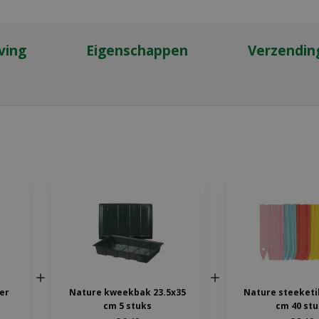
ving
Eigenschappen
Verzendin
ter
Nature kweekbak 23.5x35
Nature steeketi
cm 5 stuks
cm 40 stu