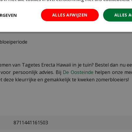
ERGEVEN
ALLES AFWIJZEN
ALLES 
en
bloeiperiode
emen van Tagetes Erecta Hawaii in je tuin? Bestel dan nu ee
voor persoonlijk advies. Bij
De Oosteinde
helpen onze mede
et deze kleurrijke en gemakkelijk te kweken zomerbloeiers!
8711441161503