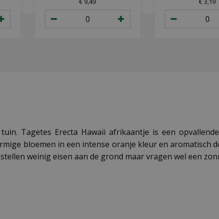
€
9
,
49
€
3
,
19
 tuin. Tagetes Erecta Hawaii afrikaantje is een opvallend
rmige bloemen in een intense oranje kleur en aromatisch
s stellen weinig eisen aan de grond maar vragen wel een zon