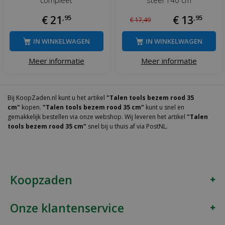
compleet
steel 140 cm
€
21
,
95
€
13
,
95
€
17
,
49
IN WINKELWAGEN
IN WINKELWAGEN
Meer informatie
Meer informatie
Bij KoopZaden.nl kunt u het artikel
"Talen tools bezem rood 35
cm"
kopen.
"Talen tools bezem rood 35 cm"
kunt u snel en
gemakkelijk bestellen via onze webshop. Wij leveren het artikel
"Talen
tools bezem rood 35 cm"
snel bij u thuis af via PostNL.
Koopzaden
Onze klantenservice