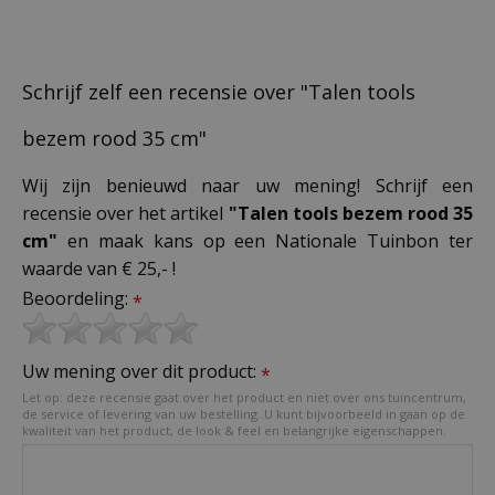
Schrijf zelf een recensie over "Talen tools
bezem rood 35 cm"
Wij zijn benieuwd naar uw mening! Schrijf een
recensie over het artikel
"Talen tools bezem rood 35
cm"
en maak kans op een Nationale Tuinbon ter
waarde van € 25,- !
Beoordeling:
*
Uw mening over dit product:
*
Let op: deze recensie gaat over het product en niet over ons tuincentrum,
de service of levering van uw bestelling. U kunt bijvoorbeeld in gaan op de
kwaliteit van het product, de look & feel en belangrijke eigenschappen.