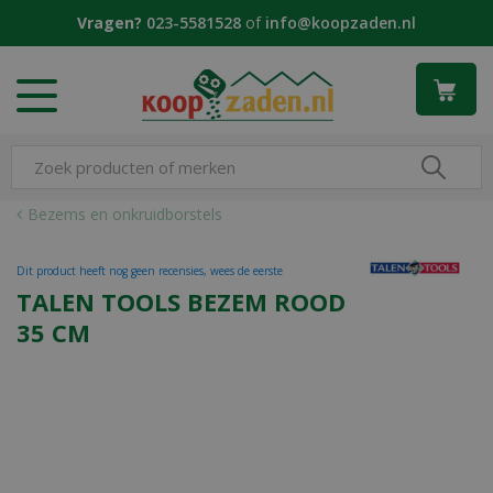
G
Vragen?
023-5581528
of
info@koopzaden.nl
a
n
a
a
r
c
o
n
Bezems en onkruidborstels
t
e
Dit product heeft nog geen recensies, wees de eerste
n
TALEN TOOLS BEZEM ROOD
t
35 CM