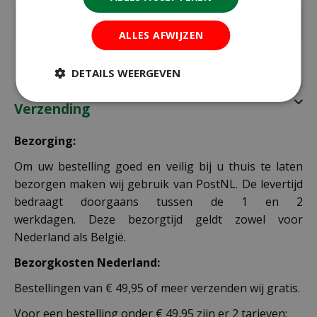
Kleur
mix
ALLES AFWIJZEN
DETAILS WEERGEVEN
Verzending
Bezorging:
Om uw bestelling goed en veilig bij u thuis te laten
bezorgen maken wij gebruik van PostNL. De levertijd
bedraagt doorgaans tussen de 1 en 2
werkdagen. Deze bezorgtijd geldt zowel voor
Nederland als België.
Bezorgkosten Nederland:
Bestellingen van € 49,95 of meer verzenden wij gratis.
Voor een bestelling onder € 49,95 zijn er 2 tarieven: