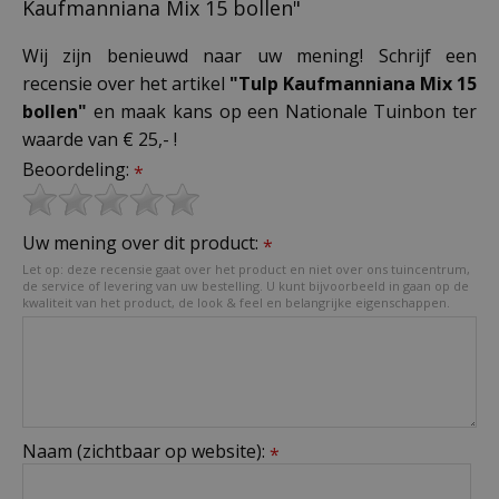
Kaufmanniana Mix 15 bollen"
Wij zijn benieuwd naar uw mening! Schrijf een
recensie over het artikel
"Tulp Kaufmanniana Mix 15
bollen"
en maak kans op een Nationale Tuinbon ter
waarde van € 25,- !
Beoordeling:
*
Uw mening over dit product:
*
Let op: deze recensie gaat over het product en niet over ons tuincentrum,
de service of levering van uw bestelling. U kunt bijvoorbeeld in gaan op de
kwaliteit van het product, de look & feel en belangrijke eigenschappen.
Naam (zichtbaar op website):
*