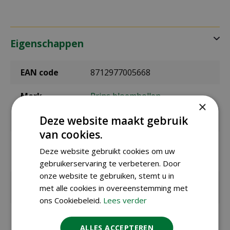
Eigenschappen
EAN code
8712977005668
Merk
Prins bloembollen
×
Deze website maakt gebruik
Bolmaat
9/+
van cookies.
Zaaien /
september t/m december
Deze website gebruikt cookies om uw
planten
buiten
gebruikerservaring te verbeteren. Door
onze website te gebruiken, stemt u in
Bloeitijd /
maart t/m april
met alle cookies in overeenstemming met
oogsttijd
ons Cookiebeleid.
Lees verder
max. hoogte
17 cm
in cm
ALLES ACCEPTEREN