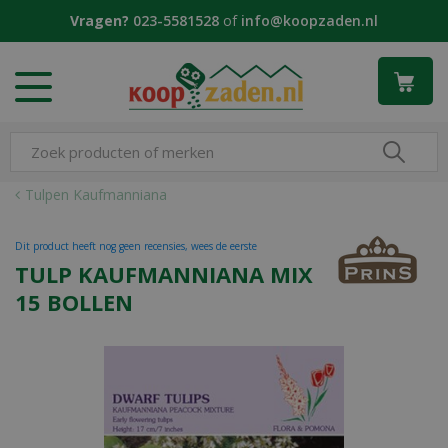
G
Vragen?
023-5581528
of
info@koopzaden.nl
a
n
a
a
r
c
o
n
Tulpen Kaufmanniana
t
e
Dit product heeft nog geen recensies, wees de eerste
n
TULP KAUFMANNIANA MIX
t
15 BOLLEN