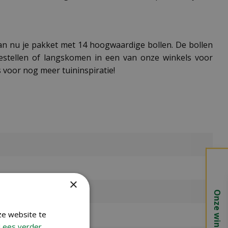
an nu je pakket met 14 hoogwaardige bollen. De bollen
 bestellen of langskomen in een van onze winkels voor
 voor nog meer tuininspiratie!
×
Onze winkels
ze website te
Lees verder