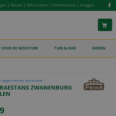
ngen
Nieuws
Retourneren
Klantenservice
Inloggen
S VOOR DE MOESTUIN
TUIN & HUIS
DIEREN
t nog geen recensies, wees de eerste
PRAESTANS ZWANENBURG
LLEN
9