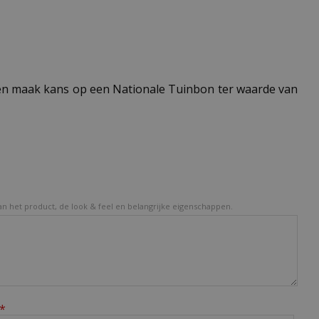
n maak kans op een Nationale Tuinbon ter waarde van
van het product, de look & feel en belangrijke eigenschappen.
*