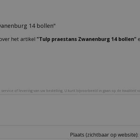
Zwanenburg 14 bollen"
over het artikel
"Tulp praestans Zwanenburg 14 bollen"
e
service of levering van uw bestelling. U kunt bijvoorbeeld in gaan op de kwaliteit 
Plaats (zichtbaar op website):