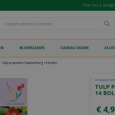
Over ons
Vestigi
EN
BLOEMZADEN
CADEAU ZADEN
ALLE
Tulp praestans Zwanenburg 14 bollen
Dit product heef
TULP 
14 BO
€
4
,
9