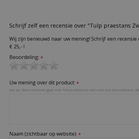
Schrijf zelf een recensie over "Tulp praestans 
Wij zijn benieuwd naar uw mening! Schrijf een recensie 
€ 25,- !
Beoordeling:
*
Uw mening over dit product:
*
Let op: deze recensie gaat over het product en niet over ons tuincentrum, de 
Naam (zichtbaar op website):
*