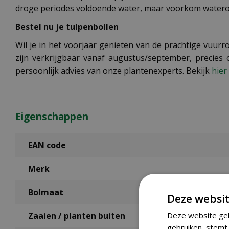
droge periodes voldoende water, maar voorkom watero
Bestel nu je tulpenbollen
Wil je in het voorjaar genieten van de prachtige vuu
zijn verkrijgbaar vanaf augustus/september, precies 
persoonlijk advies van onze plantenexperts. Bekijk
hier
Eigenschappen
EAN code
Merk
Bolmaat
Deze websit
Deze website geb
Zaaien / planten buiten
gebruiken, stemt 