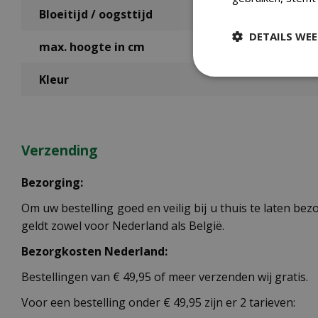
Bloeitijd / oogsttijd
DETAILS WE
max. hoogte in cm
Kleur
Verzending
Bezorging:
Om uw bestelling goed en veilig bij u thuis te laten b
geldt zowel voor Nederland als België.
Bezorgkosten Nederland:
Bestellingen van € 49,95 of meer verzenden wij gratis.
Voor een bestelling onder € 49,95 zijn er 2 tarieven: