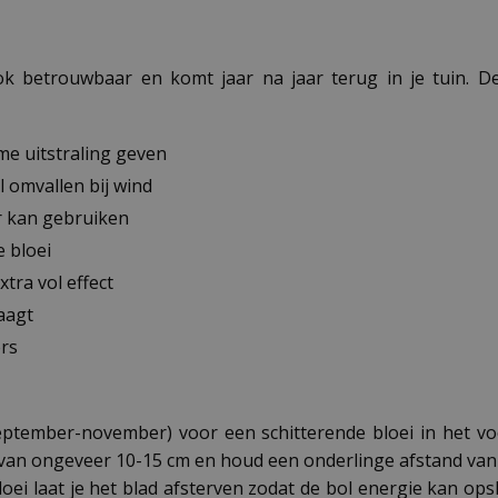
ook betrouwbaar en komt jaar na jaar terug in je tuin.
me uitstraling geven
 omvallen bij wind
ur kan gebruiken
 bloei
tra vol effect
aagt
ers
ptember-november) voor een schitterende bloei in het voo
 van ongeveer 10-15 cm en houd een onderlinge afstand van 
loei laat je het blad afsterven zodat de bol energie kan op