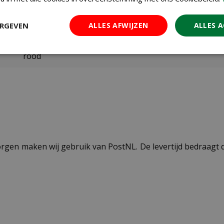
april
ERGEVEN
ALLES AFWIJZEN
ALLES 
25 cm
rood
ezorgen maken wij gebruik van PostNL. De levertijd bedraag