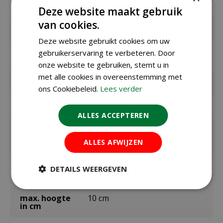
Eigenschappen
Deze website maakt gebruik
van cookies.
EAN code
8712438510250
Deze website gebruikt cookies om uw
EAN
305140
gebruikerservaring te verbeteren. Door
leverancier
onze website te gebruiken, stemt u in
met alle cookies in overeenstemming met
Merk
Jub
ons Cookiebeleid.
Lees verder
Bolmaat
6/+
ALLES ACCEPTEREN
Zaaien /
september t/m december
planten
ALLES AFWIJZEN
buiten
Bloeitijd /
april
DETAILS WEERGEVEN
oogsttijd
max. hoogte
10 cm
in cm