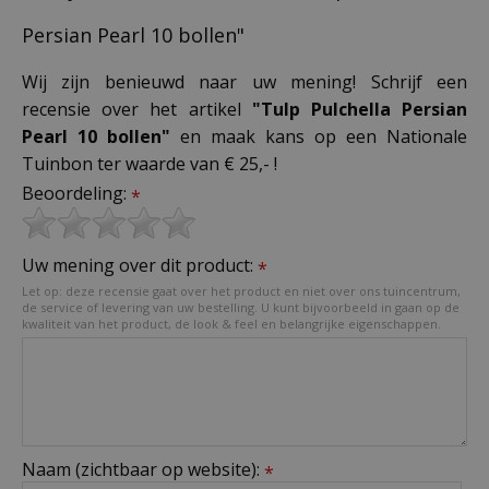
Persian Pearl 10 bollen"
Wij zijn benieuwd naar uw mening! Schrijf een
recensie over het artikel
"Tulp Pulchella Persian
Pearl 10 bollen"
en maak kans op een Nationale
Tuinbon ter waarde van € 25,- !
Beoordeling:
*
Uw mening over dit product:
*
Let op: deze recensie gaat over het product en niet over ons tuincentrum,
de service of levering van uw bestelling. U kunt bijvoorbeeld in gaan op de
kwaliteit van het product, de look & feel en belangrijke eigenschappen.
Naam (zichtbaar op website):
*