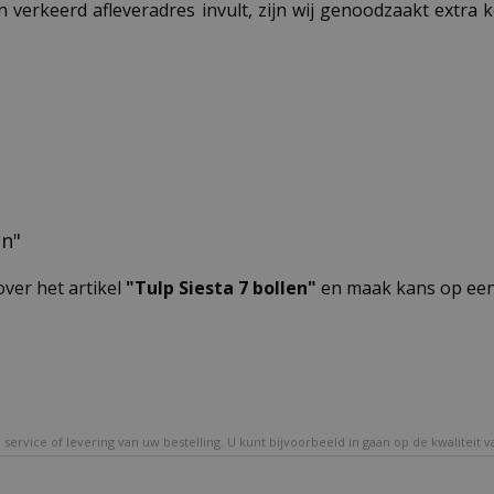
n verkeerd afleveradres invult, zijn wij genoodzaakt extra
en"
over het artikel
"Tulp Siesta 7 bollen"
en maak kans op een 
service of levering van uw bestelling. U kunt bijvoorbeeld in gaan op de kwaliteit 