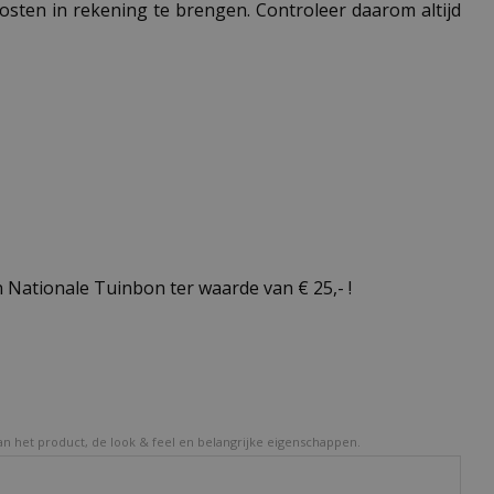
 kosten in rekening te brengen. Controleer daarom altijd
Nationale Tuinbon ter waarde van € 25,- !
van het product, de look & feel en belangrijke eigenschappen.