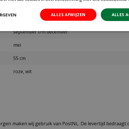
Jub
ERGEVEN
ALLES AFWIJZEN
ALLES 
11/12
september t/m december
mei
55 cm
roze, wit
ezorgen maken wij gebruik van PostNL. De levertijd bedraag