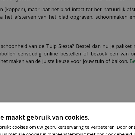
 (koppen), maar laat het blad intact tot het natuurlijk af
 na het afsterven van het blad opgraven, schoonmaken e
 schoonheid van de Tulp Siesta? Bestel dan nu je pakket
penbollen eenvoudig online bestellen of bezoek een van o
het maken van de juiste keuze voor jouw tuin of balkon.
Be
8712438506123
e maakt gebruik van cookies.
303265
ruikt cookies om uw gebruikerservaring te verbeteren. Door on
u in met alle cookies in overeenstemming met ons Cookiebeleid.