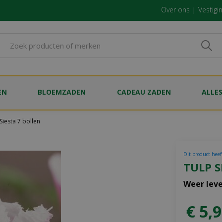
Over ons
Vestigi
EN
BLOEMZADEN
CADEAU ZADEN
ALLE
Siesta 7 bollen
Dit product heef
TULP S
Weer lev
€
5
,
9