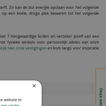
sterft. Zo kan de bol energie opslaan voor het volgende
n op een koele, droge plek bewaren tot het volgende
 met 7 hoogwaardige bollen en verzeker jezelf van een
nze fysieke winkels voor persoonlijk advies van onze
kijk hier onze vestigingen
en kom langs voor inspiratie
×
Onze winkels
ze website te
Lees verder