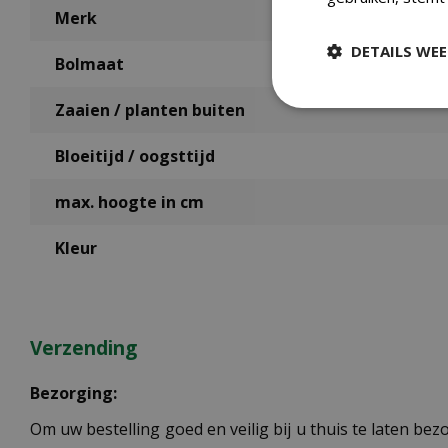
Merk
DETAILS WE
Bolmaat
Zaaien / planten buiten
Bloeitijd / oogsttijd
max. hoogte in cm
Kleur
Verzending
Bezorging:
Om uw bestelling goed en veilig bij u thuis te laten b