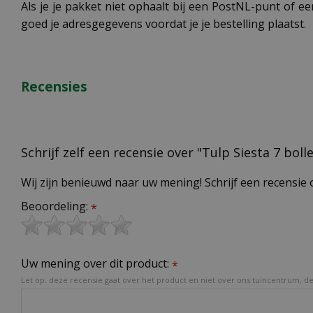
Als je je pakket niet ophaalt bij een PostNL-punt of ee
goed je adresgegevens voordat je je bestelling plaatst.
Recensies
Schrijf zelf een recensie over "Tulp Siesta 7 boll
Wij zijn benieuwd naar uw mening! Schrijf een recensie 
Beoordeling:
*
Uw mening over dit product:
*
Let op: deze recensie gaat over het product en niet over ons tuincentrum, de 