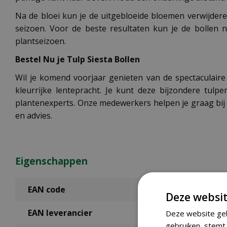
Na de bloei kun je de uitgebloeide bloemen verwijderen
seizoen. Voor de beste resultaten kun je de bollen
plantseizoen.
Bestel Nu je Tulp Siesta Bollen
Wil je komend voorjaar genieten van de spectaculaire
kleurrijke lentepracht. Je kunt deze bijzondere tul
plantenexperts. Onze medewerkers helpen je graag bij 
en advies.
Eigenschappen
EAN code
Deze websit
EAN leverancier
Deze website geb
gebruiken, stemt 