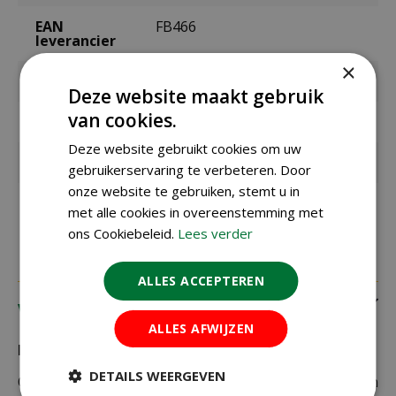
EAN
FB466
leverancier
×
Merk
Esschert Design
Deze website maakt gebruik
van cookies.
Geschikt voor
vogels
Deze website gebruikt cookies om uw
Diameter
8 cm
gebruikerservaring te verbeteren. Door
onze website te gebruiken, stemt u in
Hoogte
22,6 cm
met alle cookies in overeenstemming met
ons Cookiebeleid.
Lees verder
ALLES ACCEPTEREN
Verzending
ALLES AFWIJZEN
Bezorging:
DETAILS WEERGEVEN
Om uw bestelling goed en veilig bij u thuis te laten