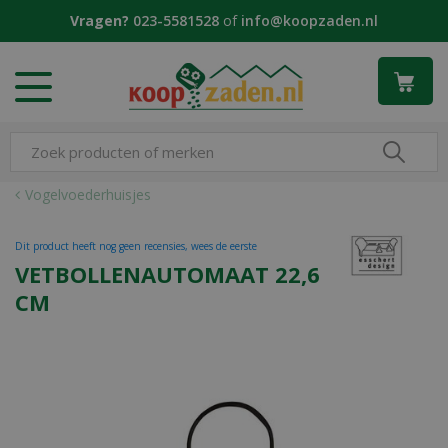
G
Vragen?
023-5581528
of
info@koopzaden.nl
a
n
a
a
r
c
o
n
Vogelvoederhuisjes
t
e
Dit product heeft nog geen recensies, wees de eerste
n
VETBOLLENAUTOMAAT 22,6
t
CM