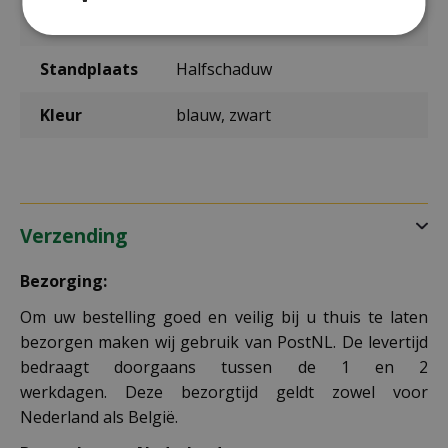
max. hoogte
25 cm
in cm
Standplaats
Halfschaduw
Kleur
blauw, zwart
Verzending
Bezorging:
Om uw bestelling goed en veilig bij u thuis te laten
bezorgen maken wij gebruik van PostNL. De levertijd
bedraagt doorgaans tussen de 1 en 2
werkdagen. Deze bezorgtijd geldt zowel voor
Nederland als België.