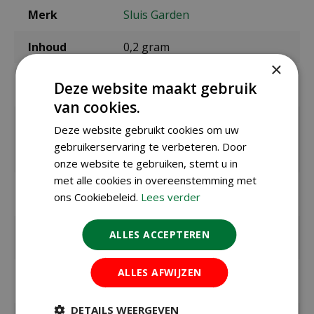
Merk
Sluis Garden
Inhoud
0,2 gram
×
Zaaien onder
maart t/m mei
Deze website maakt gebruik
glas / binnen
van cookies.
Zaaien /
Deze website gebruikt cookies om uw
planten
buiten
gebruikerservaring te verbeteren. Door
april t/m mei, augustus t/m september
onze website te gebruiken, stemt u in
met alle cookies in overeenstemming met
Bloeitijd /
april t/m september
ons Cookiebeleid.
Lees verder
oogsttijd
Kiemduur in
ca. 15 dagen
ALLES ACCEPTEREN
dagen
ALLES AFWIJZEN
Zaaitemperat
ca. 16ºC
uur
DETAILS WEERGEVEN