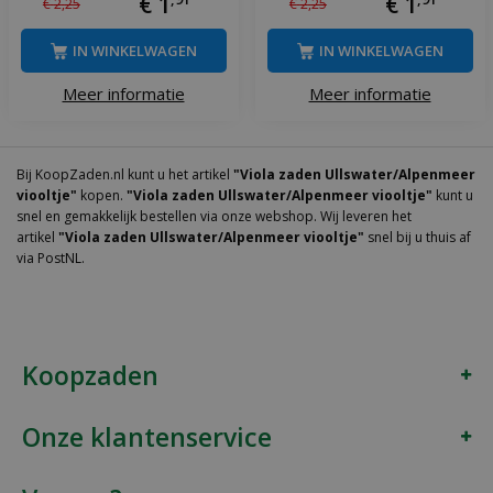
€
1
€
1
€
2
,
25
€
2
,
25
IN WINKELWAGEN
IN WINKELWAGEN
Meer informatie
Meer informatie
Bij KoopZaden.nl kunt u het artikel
"Viola zaden Ullswater/Alpenmeer
viooltje"
kopen.
"Viola zaden Ullswater/Alpenmeer viooltje"
kunt u
snel en gemakkelijk bestellen via onze webshop. Wij leveren het
artikel
"Viola zaden Ullswater/Alpenmeer viooltje"
snel bij u thuis af
via PostNL.
Koopzaden
Onze klantenservice