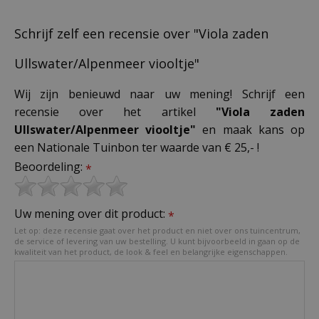
Schrijf zelf een recensie over "Viola zaden
Ullswater/Alpenmeer viooltje"
Wij zijn benieuwd naar uw mening! Schrijf een
recensie over het artikel
"Viola zaden
Ullswater/Alpenmeer viooltje"
en maak kans op
een Nationale Tuinbon ter waarde van € 25,- !
Beoordeling:
*
Uw mening over dit product:
*
Let op: deze recensie gaat over het product en niet over ons tuincentrum,
de service of levering van uw bestelling. U kunt bijvoorbeeld in gaan op de
kwaliteit van het product, de look & feel en belangrijke eigenschappen.