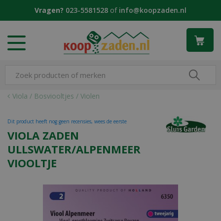
G
Vragen?
023-5581528
of
info@koopzaden.nl
a
n
a
a
r
c
o
n
Viola / Bosviooltjes / Violen
t
e
Dit product heeft nog geen recensies, wees de eerste
n
VIOLA ZADEN
t
ULLSWATER/ALPENMEER
VIOOLTJE