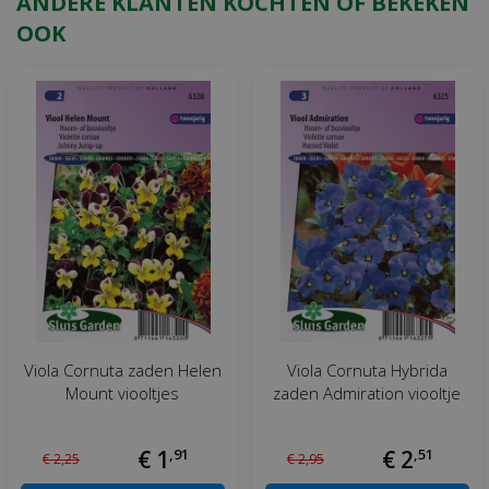
ANDERE KLANTEN KOCHTEN OF BEKEKEN
OOK
Viola Cornuta zaden Helen
Viola Cornuta Hybrida
Mount viooltjes
zaden Admiration viooltje
€
1
,
91
€
2
,
51
€
2
,
25
€
2
,
95