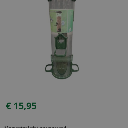
€
15
,
95