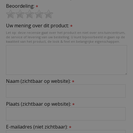
Beoordeling:
*
Uw mening over dit product:
*
Let op: deze recensie gaat over het product en niet over ons tuincentrum,
de service of levering van uw bestelling. U kunt bijvoorbeeld in gaan op de
kwaliteit van het product, de look & feel en belangrijke eigenschappen.
Naam (zichtbaar op website):
*
Plaats (zichtbaar op website):
*
E-mailadres (niet zichtbaar):
*