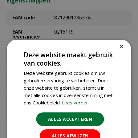
Eigenschappen
EAN code
8712901086374
EAN
0216119
leverancier
×
Merk
Gebr. de Boon
Deze website maakt gebruik
van cookies.
Kleur
groen
Deze website gebruikt cookies om uw
Geschikt voor
vogels
gebruikerservaring te verbeteren. Door
onze website te gebruiken, stemt u in
Hoogte
37 cm
met alle cookies in overeenstemming met
ons Cookiebeleid.
Lees verder
Materiaal
kunststof
ALLES ACCEPTEREN
ALLES AFWIJZEN