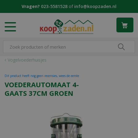
G
Vragen?
023-5581528
of
info@koopzaden.nl
a
n
a
a
r
c
o
n
Vogelvoederhuisjes
t
e
Dit product heeft nog geen recensies, wees de eerste
n
VOEDERAUTOMAAT 4-
t
GAATS 37CM GROEN