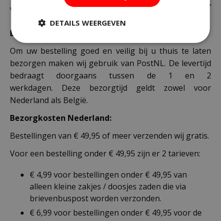
Verzending
DETAILS WEERGEVEN
Bezorging:
Om uw bestelling goed en veilig bij u thuis te laten
bezorgen maken wij gebruik van PostNL. De levertijd
bedraagt doorgaans tussen de 1 en 2
werkdagen. Deze bezorgtijd geldt zowel voor
Nederland als België.
Bezorgkosten Nederland:
Bestellingen van € 49,95 of meer verzenden wij gratis.
Voor een bestelling onder € 49,95 zijn er 2 tarieven:
€ 4,99 voor bestellingen onder € 49,95 van
alleen kleine zakjes / doosjes zaden die via
brievenbuspost worden verzonden.
€ 6,99 voor bestellingen onder € 49,95 voor de