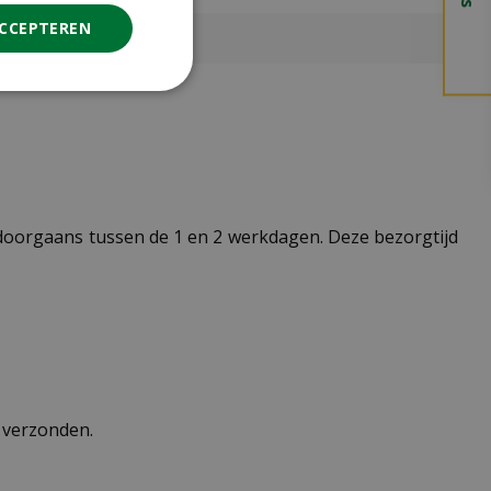
ACCEPTEREN
t doorgaans tussen de 1 en 2 werkdagen. Deze bezorgtijd
n verzonden.