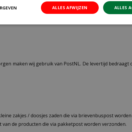
ERGEVEN
ALLES AFWIJZEN
ALLES 
kunststof
ezorgen maken wij gebruik van PostNL. De levertijd bedraag
 kleine zakjes / doosjes zaden die via brievenbuspost worde
st van de producten die via pakketpost worden verzonden.