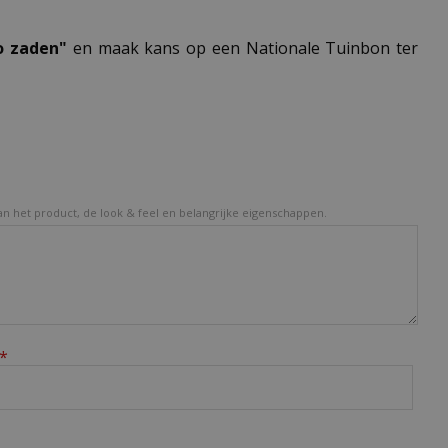
o zaden"
en maak kans op een Nationale Tuinbon ter
van het product, de look & feel en belangrijke eigenschappen.
*