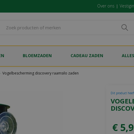
Over ons
Vestigi
EN
BLOEMZADEN
CADEAU ZADEN
ALLE
Vogelbescherming discovery raamsilo zaden
Dit product heef
VOGEL
DISCO
€
5
,
9