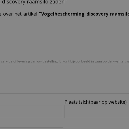
g discovery raamsilo zaden"
e over het artikel
"Vogelbescherming discovery raamsil
service of levering van uw bestelling. U kunt bijvoorbeeld in gaan op de kwaliteit 
Plaats (zichtbaar op website):