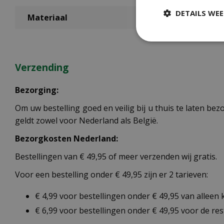
DETAILS WE
Materiaal
Verzending
Bezorging:
Om uw bestelling goed en veilig bij u thuis te laten b
geldt zowel voor Nederland als België.
Bezorgkosten Nederland:
Bestellingen van € 49,95 of meer verzenden wij gratis.
Voor een bestelling onder € 49,95 zijn er 2 tarieven:
€ 4,99 voor bestellingen onder € 49,95 van alleen
€ 6,99 voor bestellingen onder € 49,95 voor de re