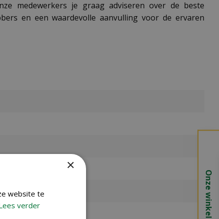
nze medewerkers je graag adviseren over de beste
ebbers en een waardevolle aanvulling voor de ervaren
×
Onze winkels
ze website te
Lees verder