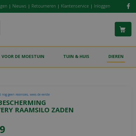
ngen
Nieuws
Retourneren
Klantenservice
Inloggen
S VOOR DE MOESTUIN
TUIN & HUIS
DIEREN
t nog geen recensies, wees de eerste
BESCHERMING
VERY RAAMSILO ZADEN
9