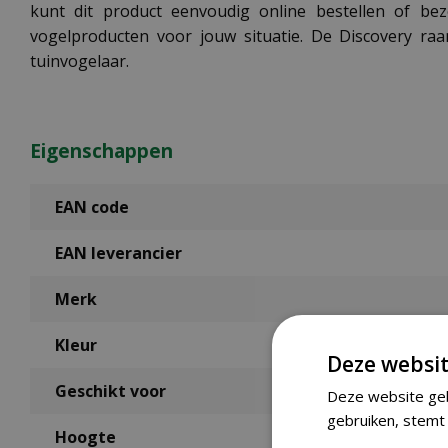
kunt dit product eenvoudig online bestellen of b
vogelproducten voor jouw situatie. De Discovery raa
tuinvogelaar.
Eigenschappen
EAN code
EAN leverancier
Merk
Kleur
Deze websit
Geschikt voor
Deze website geb
gebruiken, stemt 
Hoogte