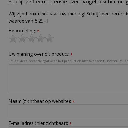
Schrijf zelf een recensie over "Vogelbeschermin
Wij zijn benieuwd naar uw mening! Schrijf een recensi
waarde van € 25,- !
Beoordeling:
*
Uw mening over dit product:
*
Let op: deze recensie gaat over het product en niet over ons tuincentrum, de 
Naam (zichtbaar op website):
*
E-mailadres (niet zichtbaar):
*