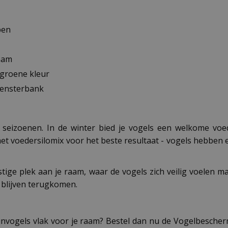
pen
raam
 groene kleur
vensterbank
e seizoenen. In de winter bied je vogels een welkome voe
 met voedersilomix voor het beste resultaat - vogels hebben
tige plek aan je raam, waar de vogels zich veilig voelen m
 blijven terugkomen.
uinvogels vlak voor je raam? Bestel dan nu de Vogelbescher