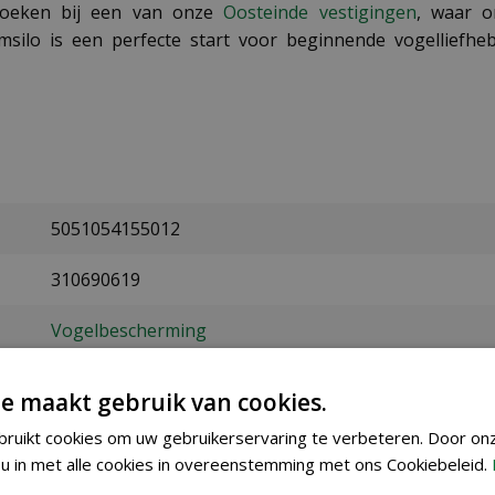
ezoeken bij een van onze
Oosteinde vestigingen
, waar o
msilo is een perfecte start voor beginnende vogelliefh
5051054155012
310690619
Vogelbescherming
groen
e maakt gebruik van cookies.
vogels
ruikt cookies om uw gebruikerservaring te verbeteren. Door on
u in met alle cookies in overeenstemming met ons Cookiebeleid.
26 cm