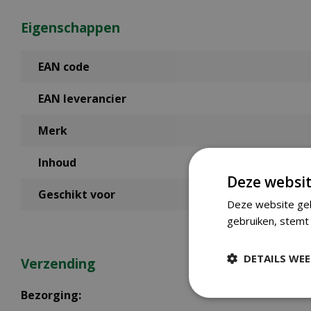
Eigenschappen
EAN code
EAN leverancier
Merk
Inhoud
Deze websit
Geschikt voor
Deze website geb
gebruiken, stemt 
DETAILS WE
Verzending
Bezorging: