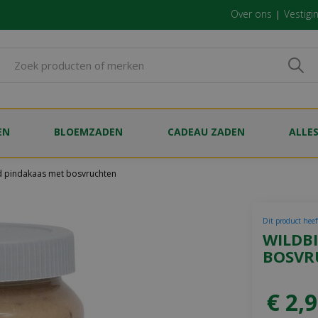
Over ons
Vestigi
EN
BLOEMZADEN
CADEAU ZADEN
ALLE
d pindakaas met bosvruchten
Dit product heef
WILDB
BOSVR
€
2
,
9