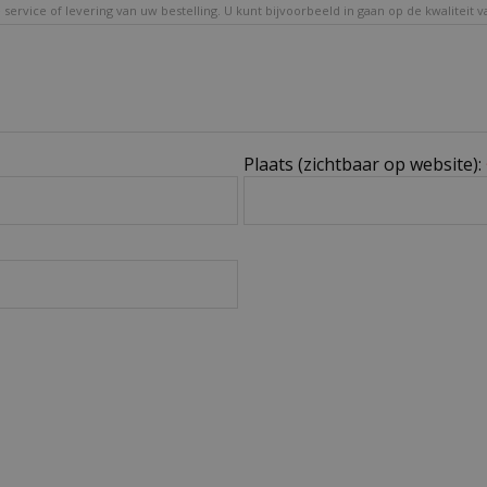
service of levering van uw bestelling. U kunt bijvoorbeeld in gaan op de kwaliteit 
Plaats (zichtbaar op website):