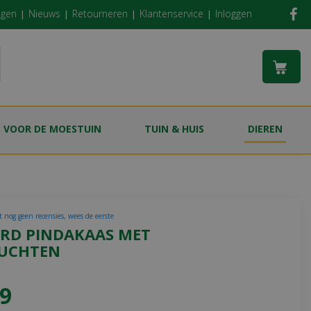
ngen
Nieuws
Retourneren
Klantenservice
Inloggen
S VOOR DE MOESTUIN
TUIN & HUIS
DIEREN
t nog geen recensies, wees de eerste
IRD PINDAKAAS MET
UCHTEN
9