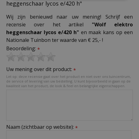
heggenschaar lycos e/420 h"
Wij zijn benieuwd naar uw mening! Schrijf een
recensie over het artikel
"Wolf elektro
heggenschaar lycos e/420 h"
en maak kans op een
Nationale Tuinbon ter waarde van € 25,- !
Beoordeling:
*
Uw mening over dit product:
*
Let op: deze recensie gaat over het product en niet over ons tuincentrum,
de service of levering van uw bestelling. U kunt bijvoorbeeld in gaan op de
kwaliteit van het product, de look & feel en belangrijke eigenschappen.
Naam (zichtbaar op website):
*