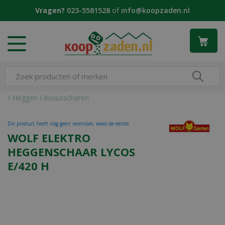
G
Vragen?
023-5581528
of
info@koopzaden.nl
a
n
a
a
r
c
o
n
Heggen / buxusscharen
t
e
Dit product heeft nog geen recensies, wees de eerste
n
WOLF ELEKTRO
t
HEGGENSCHAAR LYCOS
E/420 H