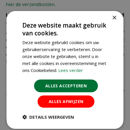
hier de verzendkosten.
Let op: extra kosten bij niet ophalen of verkeerd
×
adres
Deze website maakt gebruik
van cookies.
Als je je pakket niet ophaalt bij een PostNL-punt of
een verkeerd afleveradres invult, zijn wij genoodzaakt
Deze website gebruikt cookies om uw
extra kosten in rekening te brengen. Controleer
gebruikerservaring te verbeteren. Door
daarom altijd goed je adresgegevens voordat je je
onze website te gebruiken, stemt u in
bestelling plaatst.
met alle cookies in overeenstemming met
ons Cookiebeleid.
Lees verder
ALLES ACCEPTEREN
Recensies
ALLES AFWIJZEN
DETAILS WEERGEVEN
Schrijf zelf een recensie over "Wolf elektro