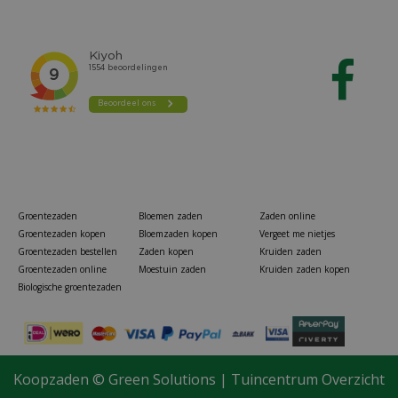
Groentezaden
Bloemen zaden
Zaden online
Groentezaden kopen
Bloemzaden kopen
Vergeet me nietjes
Groentezaden bestellen
Zaden kopen
Kruiden zaden
Groentezaden online
Moestuin zaden
Kruiden zaden kopen
Biologische groentezaden
Wolf klapzaag powercut saw 145
Koopzaden ©
Green Solutions
|
Tuincentrum Overzicht