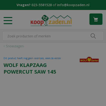
G
Vragen?
023-5581528
of
info@koopzaden.nl
a
n
a
a
r
c
o
n
Snoeizagen
t
e
Dit product heeft nog geen recensies, wees de eerste
n
WOLF KLAPZAAG
t
POWERCUT SAW 145