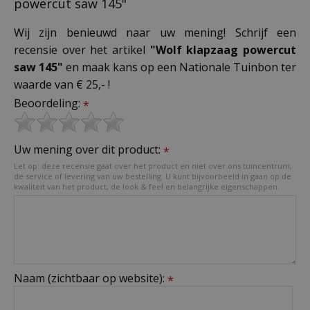
powercut saw 145"
Wij zijn benieuwd naar uw mening! Schrijf een
recensie over het artikel
"Wolf klapzaag powercut
saw 145"
en maak kans op een Nationale Tuinbon ter
waarde van € 25,- !
Beoordeling:
*
Uw mening over dit product:
*
Let op: deze recensie gaat over het product en niet over ons tuincentrum,
de service of levering van uw bestelling. U kunt bijvoorbeeld in gaan op de
kwaliteit van het product, de look & feel en belangrijke eigenschappen.
Naam (zichtbaar op website):
*