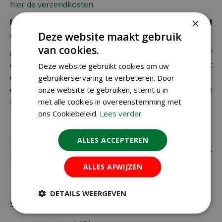
hier de verzendkosten.
×
Let op: extra kosten bij niet ophalen of verkeerd
adres
Deze website maakt gebruik
van cookies.
Als je je pakket niet ophaalt bij een PostNL-punt of
een verkeerd afleveradres invult, zijn wij genoodzaakt
Deze website gebruikt cookies om uw
extra kosten in rekening te brengen. Controleer
gebruikerservaring te verbeteren. Door
daarom altijd goed je adresgegevens voordat je je
onze website te gebruiken, stemt u in
met alle cookies in overeenstemming met
bestelling plaatst.
ons Cookiebeleid.
Lees verder
ALLES ACCEPTEREN
Recensies
ALLES AFWIJZEN
DETAILS WEERGEVEN
Schrijf zelf een recensie over "Wolf klapzaag