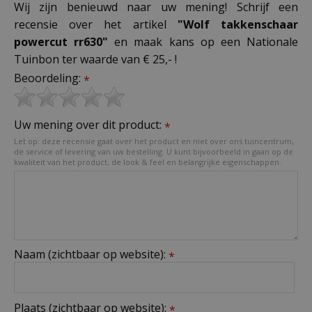
Wij zijn benieuwd naar uw mening! Schrijf een
recensie over het artikel
"Wolf takkenschaar
powercut rr630"
en maak kans op een Nationale
Tuinbon ter waarde van € 25,- !
Beoordeling:
*
Uw mening over dit product:
*
Let op: deze recensie gaat over het product en niet over ons tuincentrum,
de service of levering van uw bestelling. U kunt bijvoorbeeld in gaan op de
kwaliteit van het product, de look & feel en belangrijke eigenschappen.
Naam (zichtbaar op website):
*
Plaats (zichtbaar op website):
*