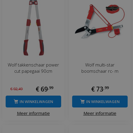
Wolf takkenschaar power
Wolf multi-star
cut papegaai 90cm
boomschaar rc- m
€
69
,
99
€
73
,
99
€
92
,
49
IN WINKELWAGEN
IN WINKELWAGEN
Meer informatie
Meer informatie