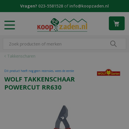
G
Vragen?
023-5581528
of
info@koopzaden.nl
a
n
a
a
r
c
o
n
Takkenscharen
t
e
Dit product heeft nog geen recensies, wees de eerste
n
WOLF TAKKENSCHAAR
t
POWERCUT RR630