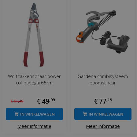
Wolf takkenschaar power
Gardena combisysteem
cut papegai 65cm
boomschaar
€
49
,
99
€
77
,
19
€
61
,
49
IN WINKELWAGEN
IN WINKELWAGEN
Meer informatie
Meer informatie