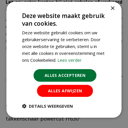
Let op: extra kosten bij niet ophalen of verkeerd
×
adres
Deze website maakt gebruik
Als je je pakket niet ophaalt bij een PostNL-punt of
van cookies.
een verkeerd afleveradres invult, zijn wij genoodzaakt
Deze website gebruikt cookies om uw
extra kosten in rekening te brengen. Controleer
gebruikerservaring te verbeteren. Door
daarom altijd goed je adresgegevens voordat je je
onze website te gebruiken, stemt u in
bestelling plaatst.
met alle cookies in overeenstemming met
ons Cookiebeleid.
Lees verder
ALLES ACCEPTEREN
Recensies
ALLES AFWIJZEN
DETAILS WEERGEVEN
Schrijf zelf een recensie over "Wolf
takkenschaar powercut rr630"