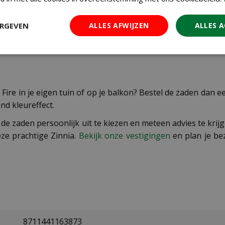
htvorst voorbij is, kun je de jonge plantjes in mei of ju
ERGEVEN
ALLES AFWIJZEN
ALLES 
r 30 cm nodig om goed te kunnen ontwikkelen. Geef regel
 om de bloei te stimuleren. Dankzij de goede ziekteresiste
 Fire in je eigen tuin of op je balkon? Bestel de zaden dan
d kleureffect.
de zaden persoonlijk uit te kiezen en meteen advies te kr
ze prachtige Zinnia.
Bekijk onze vestigingen
en plan je be
8711441163873