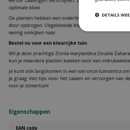
eerste zaailingen verschijnen. Zodra het risico op nac
optimale bloei.
DETAILS WE
De planten hebben een onderlinge afstand van ongevee
door opdrogen. Uitgebloeide bloemen kun je verwijderen
weinig omkijken naar.
Bestel nu voor een kleurrijke tuin
Wil je deze prachtige Zinnia marylandica Double Zahara
kun je meerdere planten kweken voor een indrukwekken
Je kunt ook langskomen in een van onze tuincentra om 
je graag met tips voor het zaaien en verzorgen van de
voor je zomertuin!
Eigenschappen
EAN code