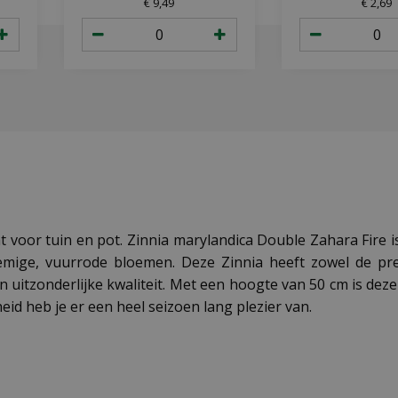
€
9
,
49
€
2
,
69
 voor tuin en pot. Zinnia marylandica Double Zahara Fire 
emige, vuurrode bloemen. Deze Zinnia heeft zowel de pres
jn uitzonderlijke kwaliteit. Met een hoogte van 50 cm is dez
eid heb je er een heel seizoen lang plezier van.