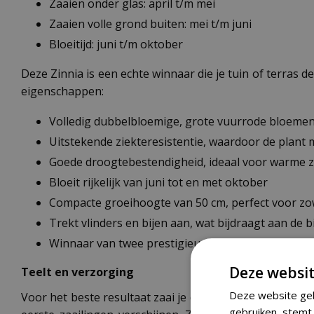
Zaaien onder glas: april t/m mei
Zaaien volle grond buiten: mei t/m juni
Bloeitijd: juni t/m oktober
Deze Zinnia is een echte winnaar die je tuin of terras d
eigenschappen:
Volledig dubbelbloemige, grote vuurrode bloemen 
Uitstekende ziekteresistentie, waardoor de plant 
Goede droogtebestendigheid, ideaal voor warme 
Bloeit rijkelijk van juni tot en met oktober
Compacte groeihoogte van 50 cm, perfect voor zo
Trekt vlinders en bijen aan, wat bijdraagt aan de bio
Winnaar van twee prestigieuze tuinbouwprijzen, w
Deze websit
Teelt en verzorging
Deze website geb
Voor het beste resultaat zaai je de Zinnia marylandica
gebruiken, stemt 