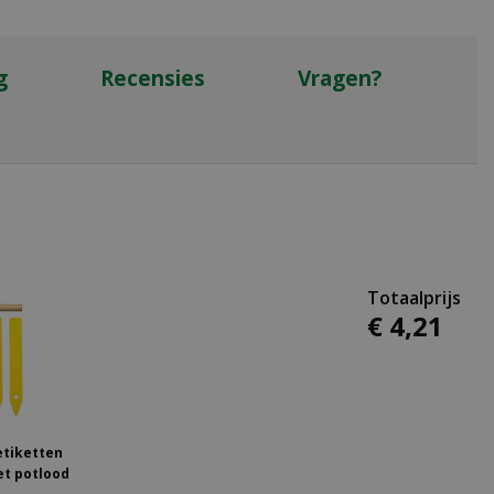
g
Recensies
Vragen?
€
4
,
21
etiketten
et potlood