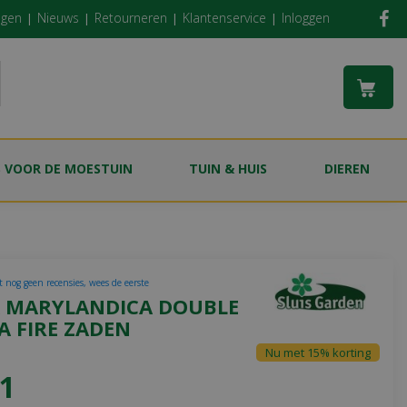
ngen
Nieuws
Retourneren
Klantenservice
Inloggen
S VOOR DE MOESTUIN
TUIN & HUIS
DIEREN
t nog geen recensies, wees de eerste
A MARYLANDICA DOUBLE
A FIRE ZADEN
Nu met 15% korting
1