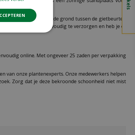
ni buiten uitplanten. Kies een zonnige standplaats voor
ACCEPTEREN
matig water, maar laat de grond tussen de gietbeurten
ntie is deze Zinnia eenvoudig te verzorgen en heb je er
 eenvoudig online. Met ongeveer 25 zaden per verpakking
ijgen van onze plantenexperts. Onze medewerkers helpen
zoek. Zorg dat je deze bekroonde schoonheid niet mist