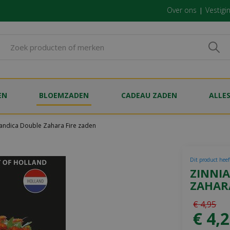
Over ons
Vestigi
EN
BLOEMZADEN
CADEAU ZADEN
ALLE
landica Double Zahara Fire zaden
Dit product heef
ZINNI
ZAHAR
€
4
,
95
€
4
,
2