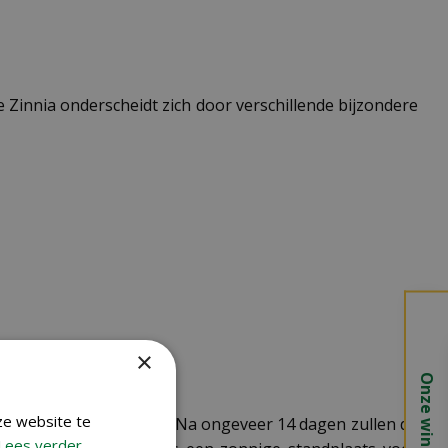
ze Zinnia onderscheidt zich door verschillende bijzondere
×
Onze winkels
ze website te
me plek (ongeveer 22°C). Na ongeveer 14 dagen zullen de
Lees verder