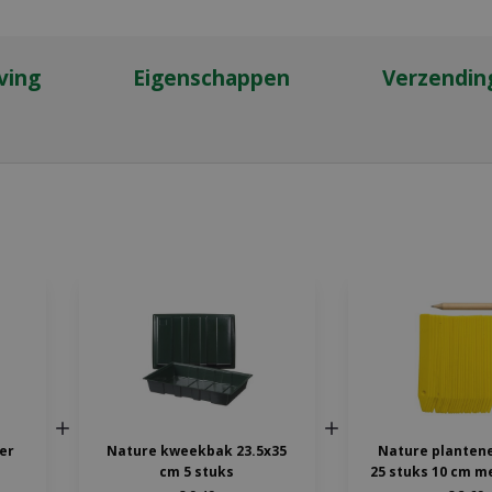
ving
Eigenschappen
Verzendin
ter
Nature kweekbak 23.5x35
Nature planten
cm 5 stuks
25 stuks 10 cm m