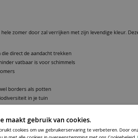
e hele zomer door zal verrijken met zijn levendige kleur. De
die direct de aandacht trekken
minder vatbaar is voor schimmels
zomers
wel borders als potten
diversiteit in je tuin
at de kwaliteit garandeert
e maakt gebruik van cookies.
ruikt cookies om uw gebruikerservaring te verbeteren. Door on
 Double Zahara Fire in april of mei binnenshuis op een war
u in met alle cookies in overeenstemming met ons Cookiebeleid.