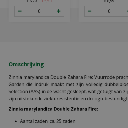
€
6
,
29
€
5
,
50
€
8
,
99
Omschrijving
Zinnia marylandica Double Zahara Fire: Vuurrode pracht
Garden die indruk maakt met zijn volledig dubbelblo
Selection (AAS) in de wacht gesleept, wat getuigt van zi
zijn uitstekende ziekteresistentie en droogtebestendigh
Zinnia marylandica Double Zahara Fire:
Aantal zaden: ca. 25 zaden