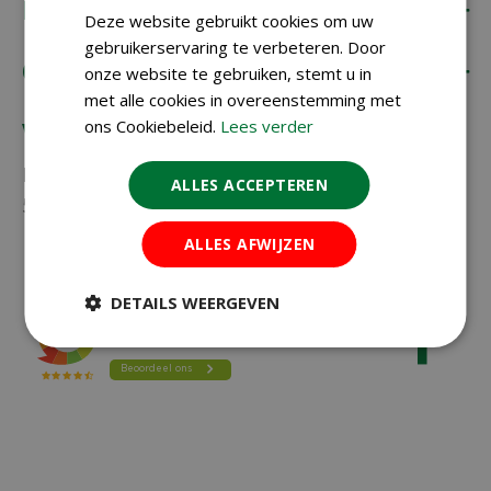
Koopzaden
Deze website gebruikt cookies om uw
gebruikerservaring te verbeteren. Door
Onze klantenservice
onze website te gebruiken, stemt u in
met alle cookies in overeenstemming met
ons Cookiebeleid.
Lees verder
Vragen?
Neem gerust contact met ons op via
023-
ALLES ACCEPTEREN
5581528
of
info@koopzaden.nl
ALLES AFWIJZEN
DETAILS WEERGEVEN