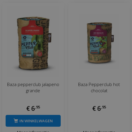
Baza pepperclub jalapeno
Baza Pepperclub hot
grande
chocolat
€
6
,
95
€
6
,
95
IN WINKELWAGEN