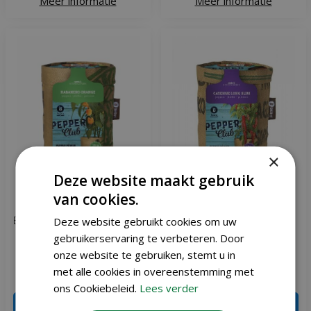
Meer informatie
Meer informatie
×
Deze website maakt gebruik
van cookies.
Baza pepperclub habanero
Baza pepperclub Anaheim
Deze website gebruikt cookies om uw
orange
gebruikerservaring te verbeteren. Door
onze website te gebruiken, stemt u in
met alle cookies in overeenstemming met
€
6
,
95
€
6
,
95
ons Cookiebeleid.
Lees verder
IN WINKELWAGEN
IN WINKELWAGEN