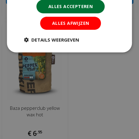
ALLES ACCEPTEREN
Meer informatie
Meer informatie
ALLES AFWIJZEN
DETAILS WEERGEVEN
Baza pepperclub yellow
wax hot
€
6
,
95