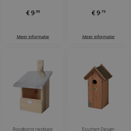
€
9
,
99
€
9
,
79
Meer informatie
Meer informatie
Roodborst nestkast
Esschert Design