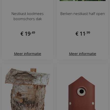
Nestkast koolmees
Berken nestkast half open
boomschors dak
€
19
,
49
€
11
,
99
Meer informatie
Meer informatie