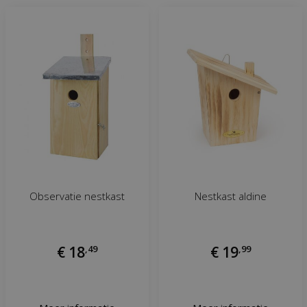
Observatie nestkast
Nestkast aldine
€
18
,
49
€
19
,
99