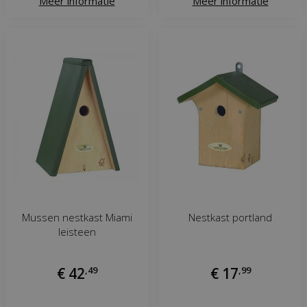
Meer informatie
Meer informatie
Mussen nestkast Miami
Nestkast portland
leisteen
€
42
,
49
€
17
,
99