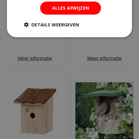
Nestkast san diego
Nestkast vail
ALLES AFWIJZEN
DETAILS WEERGEVEN
€
18
,
99
€
22
,
99
Meer informatie
Meer informatie