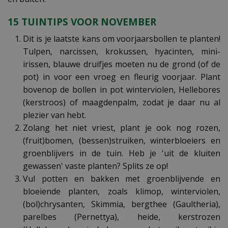
15 TUINTIPS VOOR NOVEMBER
Dit is je laatste kans om voorjaarsbollen te planten!
Tulpen, narcissen, krokussen, hyacinten, mini-
irissen, blauwe druifjes moeten nu de grond (of de
pot) in voor een vroeg en fleurig voorjaar. Plant
bovenop de bollen in pot winterviolen, Hellebores
(kerstroos) of maagdenpalm, zodat je daar nu al
plezier van hebt.
Zolang het niet vriest, plant je ook nog rozen,
(fruit)bomen, (bessen)struiken, winterbloeiers en
groenblijvers in de tuin. Heb je 'uit de kluiten
gewassen' vaste planten? Splits ze op!
Vul potten en bakken met groenblijvende en
bloeiende planten, zoals klimop, winterviolen,
(bol)chrysanten, Skimmia, bergthee (Gaultheria),
parelbes (Pernettya), heide, kerstrozen