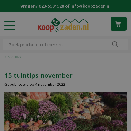
G
Vragen?
023-5581528
of
info@koopzaden.nl
a
n
a
a
r
c
o
n
Nieuws
t
e
n
15 tuintips november
t
Gepubliceerd op
4 november 2022