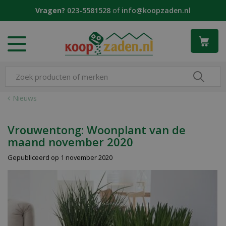
G
Vragen?
023-5581528
of
info@koopzaden.nl
a
n
a
a
r
c
o
n
Nieuws
t
e
n
Vrouwentong: Woonplant van de
t
maand november 2020
Gepubliceerd op
1 november 2020