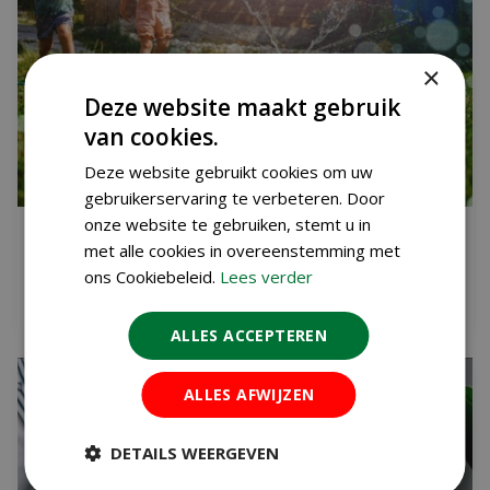
×
Deze website maakt gebruik
van cookies.
Deze website gebruikt cookies om uw
gebruikerservaring te verbeteren. Door
onze website te gebruiken, stemt u in
VAKANTIETIPS (VOOR KIDS) IN EIGEN TUIN
met alle cookies in overeenstemming met
Gepubliceerd op
6 augustus 2026
ons Cookiebeleid.
Lees verder
Lees meer...
ALLES ACCEPTEREN
ALLES AFWIJZEN
DETAILS WEERGEVEN