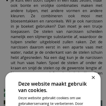
Je kunt één soort tulpen in een vaas zetten, maar
ook bonte en vrolijke combinaties maken met
andere tulpen, met andere vormen en andere
kleuren. Ze combineren ook mooi met
bloesemtakken en ranonkels. Wil je ook narcissen
in je boeket gebruiken? Dan moet je een trucje
toepassen. De stelen van narcissen scheiden
namelijk een slijmerige substantie af, waardoor de
tulpen sneller uitgebloeid zullen raken. Zet de
narcissen daarom eerst in een aparte vaas met
water, nadat je de onderkant van de stelen schuin
hebt afgesneden. Na een dag kun je de narcissen
uit hun vaas halen. Spoel de stelen af onder de
kraan en snijd de stelen op de gewenste lengte af.
Nu geven ze geen (of veel minder) slijm af en
×
kunnen ze bij het tulpenboeket.
Deze website maakt gebruik
van cookies.
KIJK OOK EENS NAAR DE VOLGENDE
BERICHTEN:
Deze website gebruikt cookies om uw
gebruikerservaring te verbeteren. Door