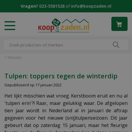
G
Vragen?
023-5581528
of
info@koopzaden.nl
a
n
a
a
r
c
o
n
Nieuws
t
e
n
Tulpen: toppers tegen de winterdip
t
Gepubliceerd op
17 januari 2022
Het lijkt misschien wat vroeg. Kerstboom eruit en nu al
'tulpen erin'?! Raar, maar gelukkig waar. De afgelopen
tien jaar wordt in Nederland al in januari de aftrap
gegeven voor het nieuwe (snij)tulpenseizoen. Dit jaar
gebeurt dat op zaterdag 15 januari, maar het fleurige