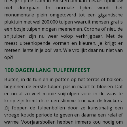
feestje op de Dam in Amsterdam kan helaas opnieuw
niet doorgaan. In normale tijden wordt het
monumentale plein omgetoverd tot een gigantische
pluktuin met wel 200.000 tulpen waaruit mensen gratis
een bosje tulpen mogen meenemen. Corona of niet, de
snijtulpen zijn nu weer volop verkrijgbaar. Met de
meest uiteenlopende vormen en kleuren. Je krijgt er
meteen 'lente in je bol' van. Wie vrolijkt daar nu niet van
op?!
100 DAGEN LANG TULPENFEEST
Buiten, in de tuin en in potten op het terras of balkon,
beginnen de eerste tulpen pas in maart te bloeien. Dat
er nu al zo veel mooie snijtulpen voor in de vaas te
koop zijn komt door een slimme truc van de kwekers.
Zij foppen de tulpenbollen door ze kunstmatig een
vroege koude periode te geven en daarna een relatief
warme. Voorjaarsbollen hebben immers kou nodig om