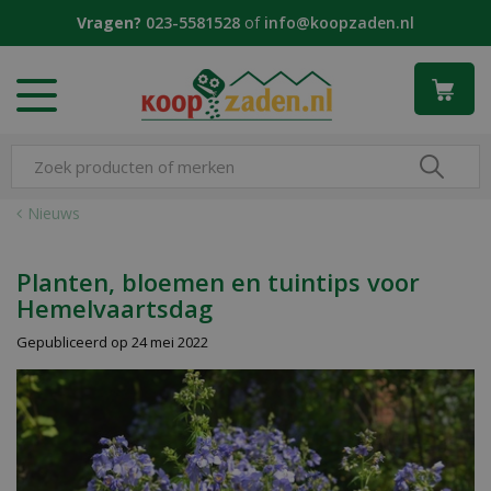
G
Vragen?
023-5581528
of
info@koopzaden.nl
a
n
a
a
r
c
o
n
Nieuws
t
e
n
Planten, bloemen en tuintips voor
t
Hemelvaartsdag
Gepubliceerd op
24 mei 2022