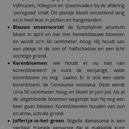
Vijfhuizen, Hillegom en IJsselmuiden bij de afdeling
'perkgoed' vindt. Dit plantje bloeit ontzettend lang
en is heel leuk in potten en hangmanden.
Blauwe smeerwortel
: de Symphytum azureum
bloeit in april en mei met hemelsblauwe bloemen
en wordt zo’n 60 centimeter hoog. Hij houdt van
een plekje in de zon of halfschaduw en een licht
vochtige grond.
Korenbloemen
: wie houdt er nu niet van
korenbloemen? Je kunt de eenjarige, wilde
korenbloem nu nog zaaien. Er is ook een vaste
korenbloem, de Centaurea montana. Deze wordt
circa 50 centimeter hoog en bloeit in juni-juli. Als je
de uitgebloeide bloemen wegknipt kan hij nog een
keer gaan bloeien. Korenbloemen houden van zon
en arme, schrale grond.
Juffertje-in-het-groen
: Nigella damascena is een
sierlijke, fragiele eenjarige die je makkelijk kunt