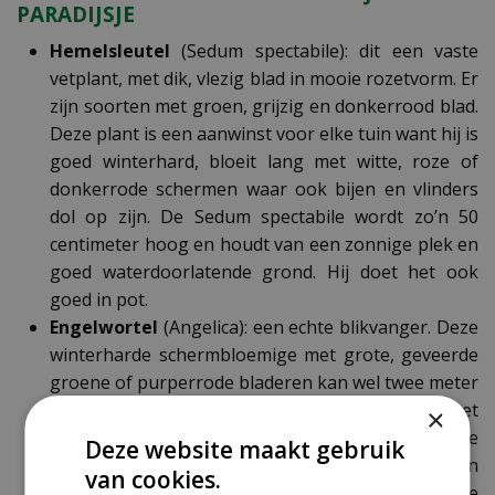
PARADIJSJE
Hemelsleutel
(Sedum spectabile): dit een vaste
vetplant, met dik, vlezig blad in mooie rozetvorm. Er
zijn soorten met groen, grijzig en donkerrood blad.
Deze plant is een aanwinst voor elke tuin want hij is
goed winterhard, bloeit lang met witte, roze of
donkerrode schermen waar ook bijen en vlinders
dol op zijn. De Sedum spectabile wordt zo’n 50
centimeter hoog en houdt van een zonnige plek en
goed waterdoorlatende grond. Hij doet het ook
goed in pot.
Engelwortel
(Angelica): een echte blikvanger. Deze
winterharde schermbloemige met grote, geveerde
groene of purperrode bladeren kan wel twee meter
hoog worden. Hij bloeit van juni tot augustus met
×
witte, bleekgroene, roze of bordeauxrode
Deze website maakt gebruik
schermbloemen. Zowel de wortel als de bladeren
van cookies.
ervan zijn eetbaar en zouden medicinale