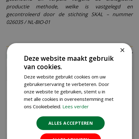
productie methode, welke is vastgelegd en
gecontroleerd door de stichting SKAL – nummer
026035 / NL-BIO-01
×
Eigenschappen
Deze website maakt gebruik
van cookies.
EAN code
8711441106146
Deze website gebruikt cookies om uw
gebruikerservaring te verbeteren. Door
EAN
SL0614
onze website te gebruiken, stemt u in
leverancier
met alle cookies in overeenstemming met
ons Cookiebeleid.
Lees verder
Latijnse
Cucumis sativus
naam
ALLES ACCEPTEREN
Merk
Sluis Garden