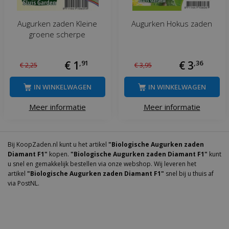
Augurken zaden Kleine
Augurken Hokus zaden
groene scherpe
€
1
,
91
€
3
,
36
€
2
,
25
€
3
,
95
IN WINKELWAGEN
IN WINKELWAGEN
Meer informatie
Meer informatie
Bij KoopZaden.nl kunt u het artikel
"Biologische Augurken zaden
Diamant F1"
kopen.
"Biologische Augurken zaden Diamant F1"
kunt
u snel en gemakkelijk bestellen via onze webshop. Wij leveren het
artikel
"Biologische Augurken zaden Diamant F1"
snel bij u thuis af
via PostNL.