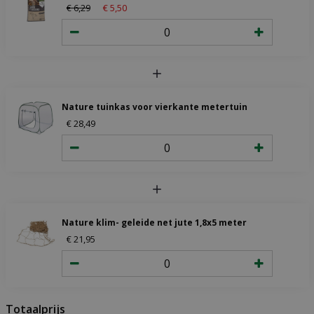
€
6
,
29
€
5
,
50
Nature tuinkas voor vierkante metertuin
€
28
,
49
Nature klim- geleide net jute 1,8x5 meter
€
21
,
95