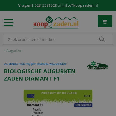
G
Vragen?
023-5581528
of
info@koopzaden.nl
a
n
a
a
r
c
o
n
Augurken
t
e
Dit product heeft nog geen recensies, wees de eerste
n
BIOLOGISCHE AUGURKEN
t
ZADEN DIAMANT F1