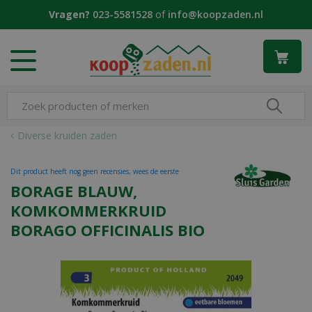
G
Vragen?
023-5581528
of
info@koopzaden.nl
a
n
a
a
r
c
o
n
Diverse kruiden zaden
t
e
Dit product heeft nog geen recensies, wees de eerste
n
BORAGE BLAUW,
t
KOMKOMMERKRUID
BORAGO OFFICINALIS BIO