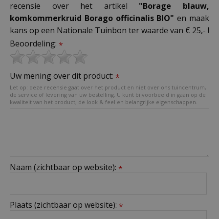
recensie over het artikel
"Borage blauw,
komkommerkruid Borago officinalis BIO"
en maak
kans op een Nationale Tuinbon ter waarde van € 25,- !
Beoordeling:
*
Uw mening over dit product:
*
Let op: deze recensie gaat over het product en niet over ons tuincentrum,
de service of levering van uw bestelling. U kunt bijvoorbeeld in gaan op de
kwaliteit van het product, de look & feel en belangrijke eigenschappen.
Naam (zichtbaar op website):
*
Plaats (zichtbaar op website):
*