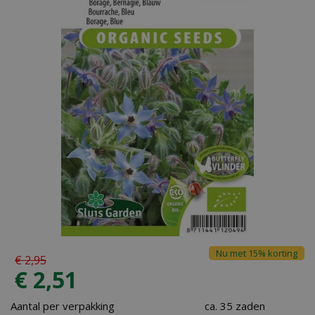
Nu met 15% korting
€
2
,
95
€
2
,
51
Aantal per verpakking
ca. 35 zaden