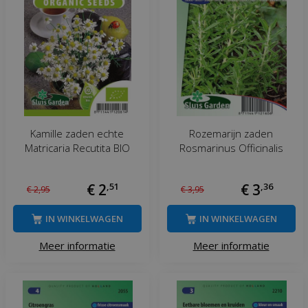
Kamille zaden echte
Rozemarijn zaden
Matricaria Recutita BIO
Rosmarinus Officinalis
€
2
,
51
€
3
,
36
€
2
,
95
€
3
,
95
IN WINKELWAGEN
IN WINKELWAGEN
Meer informatie
Meer informatie