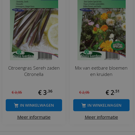
Citroengras Sereh zaden
Mix van eetbare bloemen
Citronella
en kruiden
€
3
,
36
€
2
,
51
€
3
,
95
€
2
,
95
IN WINKELWAGEN
IN WINKELWAGEN
Meer informatie
Meer informatie