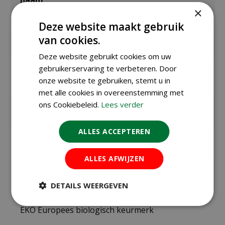
×
Merk
Sluis Garden
Deze website maakt gebruik
van cookies.
Inhoud
0,7 gram
Deze website gebruikt cookies om uw
gebruikerservaring te verbeteren. Door
Zaaien /
april t/m juli
planten
onze website te gebruiken, stemt u in
buiten
met alle cookies in overeenstemming met
ons Cookiebeleid.
Lees verder
Bloeitijd /
juli t/m oktober
oogsttijd
ALLES ACCEPTEREN
Kiemduur in
ca. 10 dagen
dagen
ALLES AFWIJZEN
Zaaitemperat
ca. 20°c
uur
DETAILS WEERGEVEN
Keurmerk
EKO Europees biologisch keurmerk