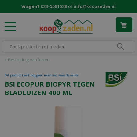
G
Vragen?
023-5581528
of
info@koopzaden.nl
a
n
a
a
r
c
o
n
Bestrijding van luizen
t
e
Dit product heeft nog geen recensies, wees de eerste
n
BSI ECOPUR BIOPYR TEGEN
t
BLADLUIZEN 400 ML