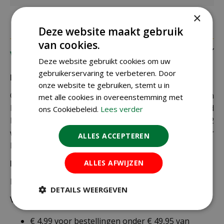
×
Deze website maakt gebruik
van cookies.
Verzending
Deze website gebruikt cookies om uw
gebruikerservaring te verbeteren. Door
Bezorging:
onze website te gebruiken, stemt u in
Om uw bestelling goed en veilig bij u thuis te laten
met alle cookies in overeenstemming met
bezorgen maken wij gebruik van PostNL. De levertijd
ons Cookiebeleid.
Lees verder
bedraagt doorgaans tussen de 1 en 2
werkdagen. Deze bezorgtijd geldt zowel voor
ALLES ACCEPTEREN
Nederland als België.
ALLES AFWIJZEN
Bezorgkosten Nederland:
Bestellingen van € 49,95 of meer verzenden wij gratis.
DETAILS WEERGEVEN
Voor een bestelling onder € 49,95 zijn er 2 tarieven:
€ 4,99 voor bestellingen onder € 49,95 van