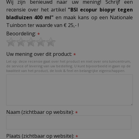
Wij zijn benieuwd naar uw mening! Schrijf een
recensie over het artikel
"BSI ecopur biopyr tegen
bladluizen 400 ml"
en maak kans op een Nationale
Tuinbon ter waarde van € 25,- !
Beoordeling:
*
Uw mening over dit product:
*
Let op: deze recensie gaat over het product en niet over ons tuincentrum,
de service of levering van uw bestelling. U kunt bijvoorbeeld in gaan op de
kwaliteit van het product, de look & feel en belangrijke eigenschappen.
Naam (zichtbaar op website):
*
Plaats (zichtbaar op website):
*