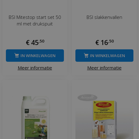
BSI Mitestop start set 50
BSI slakkenvallen
ml met drukspuit
€
45
,
50
€
16
,
50
IN WINKELWAGEN
IN WINKELWAGEN
Meer informatie
Meer informatie