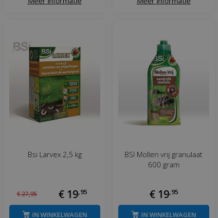
Meer informatie
Meer informatie
Bsi Larvex 2,5 kg
BSI Mollen vrij granulaat
600 gram
€
19
,
95
€
19
,
95
€
27
,
95
IN WINKELWAGEN
IN WINKELWAGEN