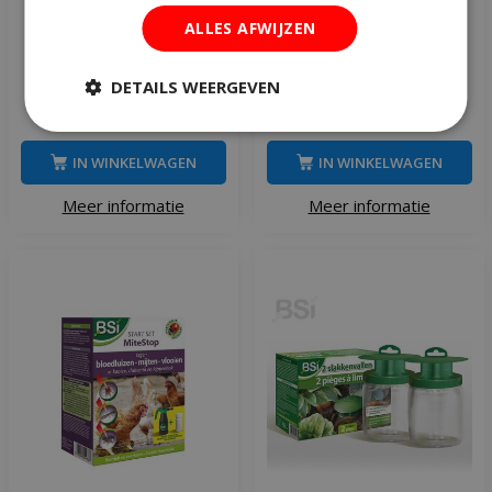
Bsi Wild afweer 600 gram
BSI Stop granulaat katten
ALLES AFWIJZEN
afweer 600 gram
DETAILS WEERGEVEN
€
14
,
50
€
14
,
50
IN WINKELWAGEN
IN WINKELWAGEN
Meer informatie
Meer informatie