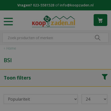
G
Vragen?
023-5581528
of
info@koopzaden.nl
a
n
a
a
r
c
o
n
Home
t
e
BSI
n
t
Toon filters