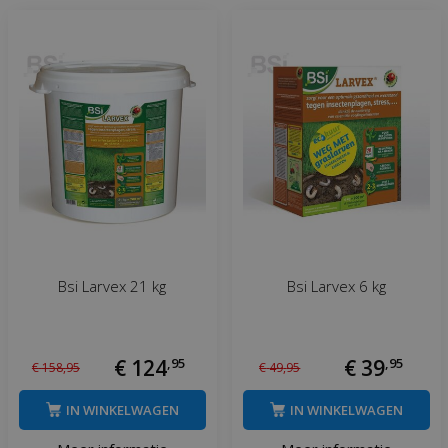
Bsi Larvex 21 kg
Bsi Larvex 6 kg
€
124
,
95
€
39
,
95
€
158
,
95
€
49
,
95
IN WINKELWAGEN
IN WINKELWAGEN