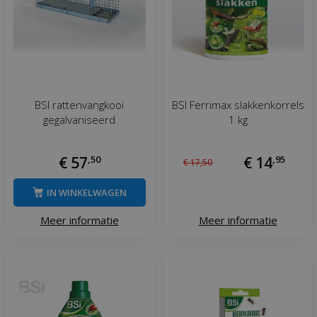
BSI rattenvangkooi
BSI Ferrimax slakkenkorrels
gegalvaniseerd
1 kg
€
57
,
50
€
14
,
95
€
17
,
50
IN WINKELWAGEN
Meer informatie
Meer informatie