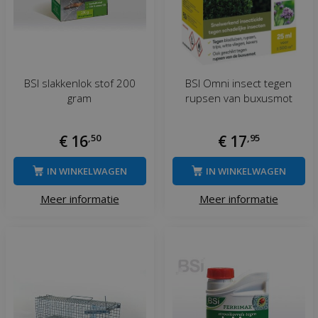
BSI slakkenlok stof 200
BSI Omni insect tegen
gram
rupsen van buxusmot
€
16
,
50
€
17
,
95
IN WINKELWAGEN
IN WINKELWAGEN
Meer informatie
Meer informatie