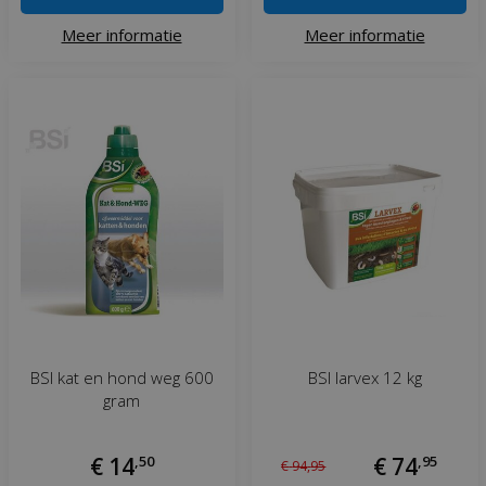
Meer informatie
Meer informatie
BSI kat en hond weg 600
BSI larvex 12 kg
gram
€
14
,
50
€
74
,
95
€
94
,
95