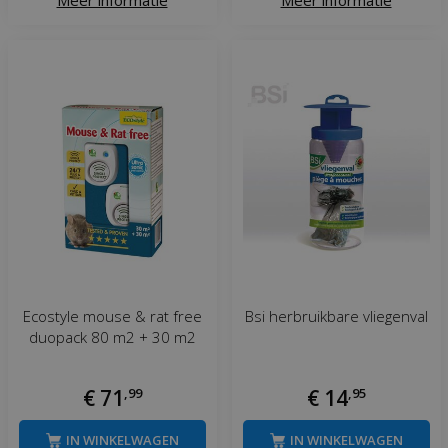
Meer informatie
Meer informatie
Ecostyle mouse & rat free
Bsi herbruikbare vliegenval
duopack 80 m2 + 30 m2
€
71
,
99
€
14
,
95
IN WINKELWAGEN
IN WINKELWAGEN