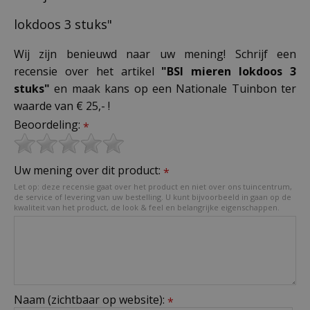
lokdoos 3 stuks"
Wij zijn benieuwd naar uw mening! Schrijf een
recensie over het artikel
"BSI mieren lokdoos 3
stuks"
en maak kans op een Nationale Tuinbon ter
waarde van € 25,- !
Beoordeling:
*
Uw mening over dit product:
*
Let op: deze recensie gaat over het product en niet over ons tuincentrum,
de service of levering van uw bestelling. U kunt bijvoorbeeld in gaan op de
kwaliteit van het product, de look & feel en belangrijke eigenschappen.
Naam (zichtbaar op website):
*