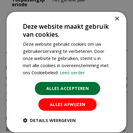
eriode
×
Gebruik
Binnen, Buiten
Deze website maakt gebruik
van cookies.
Deze website gebruikt cookies om uw
gebruikerservaring te verbeteren. Door
Verzending
onze website te gebruiken, stemt u in
met alle cookies in overeenstemming met
Bezorging:
ons Cookiebeleid.
Lees verder
Om uw bestelling goed en veilig bij u thuis te laten
bezorgen maken wij gebruik van PostNL. De levertijd
ALLES ACCEPTEREN
bedraagt doorgaans tussen de 1 en 2
werkdagen. Deze bezorgtijd geldt zowel voor
ALLES AFWIJZEN
Nederland als België.
Bezorgkosten Nederland:
DETAILS WEERGEVEN
Bestellingen van € 49,95 of meer verzenden wij gratis.