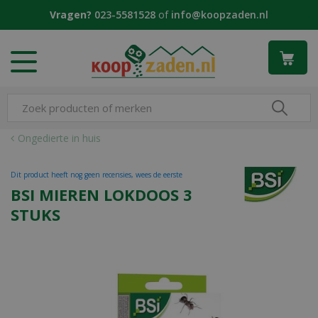
G
Vragen?
023-5581528
of
info@koopzaden.nl
a
n
a
a
r
c
o
n
Ongedierte in huis
t
e
Dit product heeft nog geen recensies, wees de eerste
n
BSI MIEREN LOKDOOS 3
t
STUKS