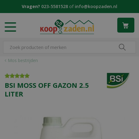
G
Vragen?
023-5581528
of
info@koopzaden.nl
a
n
a
a
r
c
o
n
Mos bestrijden
t
e
n
BSI MOSS OFF GAZON 2.5
t
LITER