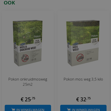
OOK
Pokon onkruidmosweg
Pokon mos weg 3,5 kilo
25m2
€
25
,
75
€
32
,
75
IN WINKELWAGEN
IN WINKELWAGEN