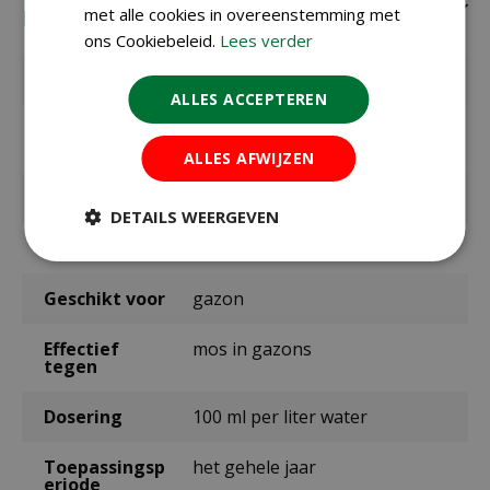
met alle cookies in overeenstemming met
Eigenschappen
ons Cookiebeleid.
Lees verder
EAN code
5420046650147
ALLES ACCEPTEREN
EAN
65014
leverancier
ALLES AFWIJZEN
Merk
BSI
DETAILS WEERGEVEN
Inhoud
2,5 liter
Geschikt voor
gazon
Effectief
mos in gazons
tegen
Dosering
100 ml per liter water
Toepassingsp
het gehele jaar
eriode