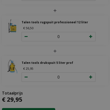
Talen tools rugspuit professioneel 12 liter
€
56
,
50
Talen tools drukspuit 5 liter prof
€
25
,
95
€
29
,
95