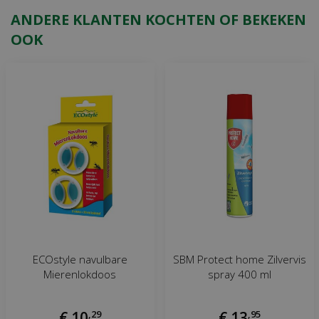
ANDERE KLANTEN KOCHTEN OF BEKEKEN
OOK
ECOstyle navulbare
SBM Protect home Zilvervis
Mierenlokdoos
spray 400 ml
€
10
,
29
€
13
,
95