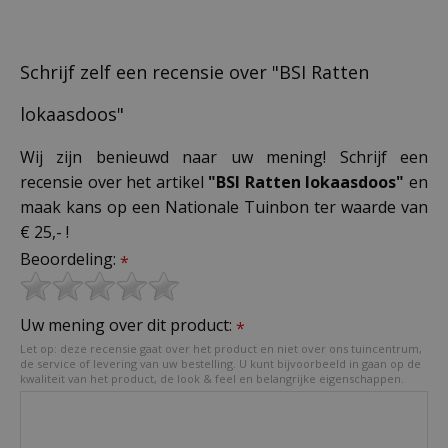
Schrijf zelf een recensie over "BSI Ratten
lokaasdoos"
Wij zijn benieuwd naar uw mening! Schrijf een
recensie over het artikel
"BSI Ratten lokaasdoos"
en
maak kans op een Nationale Tuinbon ter waarde van
€ 25,- !
Beoordeling:
*
Uw mening over dit product:
*
Let op: deze recensie gaat over het product en niet over ons tuincentrum,
de service of levering van uw bestelling. U kunt bijvoorbeeld in gaan op de
kwaliteit van het product, de look & feel en belangrijke eigenschappen.