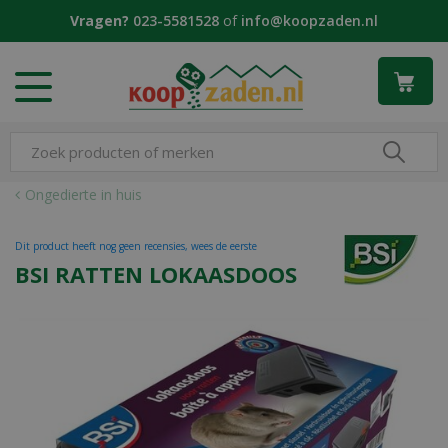
G
Vragen?
023-5581528
of
info@koopzaden.nl
a
n
a
a
r
c
o
n
Ongedierte in huis
t
e
Dit product heeft nog geen recensies, wees de eerste
n
BSI RATTEN LOKAASDOOS
t