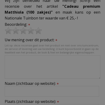
Wij zijn benieuwd naar uw mening! Schrijf een
recensie over het artikel
"Cadeau premium
Matthiola (100 zakjes)"
en maak kans op een
Nationale Tuinbon ter waarde van € 25,- !
Beoordeling:
*
Uw mening over dit product:
*
Let op: deze recensie gaat over het product en niet over ons tuincentrum,
de service of levering van uw bestelling. U kunt bijvoorbeeld in gaan op de
kwaliteit van het product, de look & feel en belangrijke eigenschappen.
Naam (zichtbaar op website):
*
Plaats (zichtbaar op website):
*