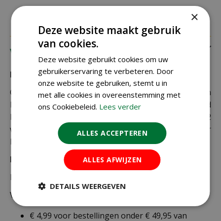
×
Deze website maakt gebruik
van cookies.
Verzending
Deze website gebruikt cookies om uw
gebruikerservaring te verbeteren. Door
Bezorging:
onze website te gebruiken, stemt u in
Om uw bestelling goed en veilig bij u thuis te laten
met alle cookies in overeenstemming met
bezorgen maken wij gebruik van PostNL. De levertijd
ons Cookiebeleid.
Lees verder
bedraagt doorgaans tussen de 1 en 2
werkdagen. Deze bezorgtijd geldt zowel voor
ALLES ACCEPTEREN
Nederland als België.
Bezorgkosten Nederland:
ALLES AFWIJZEN
Bestellingen van € 49,95 of meer verzenden wij gratis.
DETAILS WEERGEVEN
Voor een bestelling onder € 49,95 zijn er 2 tarieven:
€ 4,99 voor bestellingen onder € 49,95 van