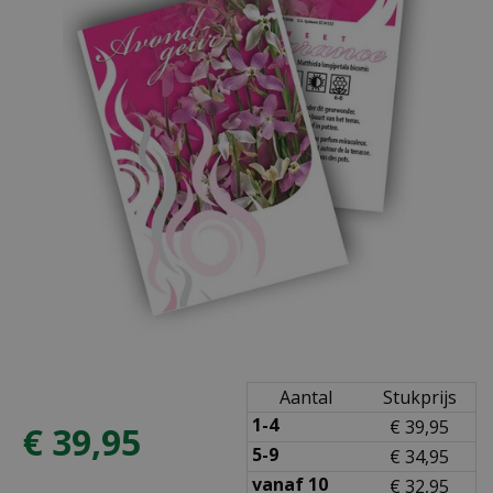
Aantal
Stukprijs
1-4
€
39
,
95
€
39
,
95
5-9
€
34
,
95
vanaf 10
€
32
,
95