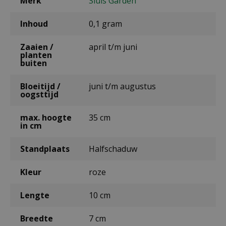
Merk
Sluis Garden
Inhoud
0,1 gram
Zaaien /
april t/m juni
planten
buiten
Bloeitijd /
juni t/m augustus
oogsttijd
max. hoogte
35 cm
in cm
Standplaats
Halfschaduw
Kleur
roze
Lengte
10 cm
Breedte
7 cm