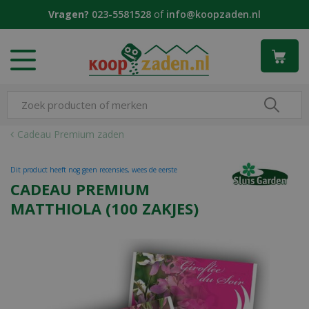
G
Vragen?
023-5581528
of
info@koopzaden.nl
a
n
a
a
r
c
o
n
Cadeau Premium zaden
t
e
Dit product heeft nog geen recensies, wees de eerste
n
CADEAU PREMIUM
t
MATTHIOLA (100 ZAKJES)