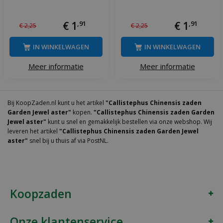
€
1
,
91
€
1
,
91
€
2
,
25
€
2
,
25
IN WINKELWAGEN
IN WINKELWAGEN
Meer informatie
Meer informatie
Bij KoopZaden.nl kunt u het artikel
"Callistephus Chinensis zaden
Garden Jewel aster"
kopen.
"Callistephus Chinensis zaden Garden
Jewel aster"
kunt u snel en gemakkelijk bestellen via onze webshop. Wij
leveren het artikel
"Callistephus Chinensis zaden Garden Jewel
aster"
snel bij u thuis af via PostNL.
Koopzaden
Onze klantenservice