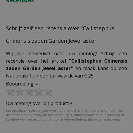
Recensies
Schrijf zelf een recensie over "Callistephus
Chinensis zaden Garden Jewel aster"
Wij zijn benieuwd naar uw mening! Schrijf een
recensie over het artikel
"Callistephus Chinensis
zaden Garden Jewel aster"
en maak kans op een
Nationale Tuinbon ter waarde van € 25,- !
Beoordeling:
*
Uw mening over dit product:
*
Let op: deze recensie gaat over het product en niet over ons tuincentrum,
de service of levering van uw bestelling. U kunt bijvoorbeeld in gaan op de
kwaliteit van het product, de look & feel en belangrijke eigenschappen.