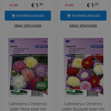
€
1
,
32
€
1
,
32
€
1
,
55
€
1
,
55
IN WINKELWAGEN
IN WINKELWAGEN
Meer informatie
Meer informatie
Callistephus Chinensis
Callistephus Chinensis
zaden Nova aster mix
zaden Bouquet aster mix