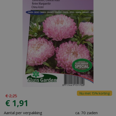
Nu met 15% korting
€
2
,
25
€
1
,
91
Aantal per verpakking
ca. 70 zaden