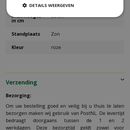
uur
DETAILS WEERGEVEN
max. hoogte
60 cm
in cm
Standplaats
Zon
Kleur
roze
Verzending
Bezorging:
Om uw bestelling goed en veilig bij u thuis te laten
bezorgen maken wij gebruik van PostNL. De levertijd
bedraagt doorgaans tussen de 1 en 2
werkdagen. Deze bezorgtijd geldt zowel voor