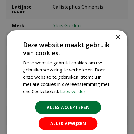
Latijnse
Callistephus Chinensis
naam
Merk
Sluis Garden
×
Inhoud
0,15 gram
Deze website maakt gebruik
van cookies.
Zaaien onder
april t/m mei
glas / binnen
Deze website gebruikt cookies om uw
gebruikerservaring te verbeteren. Door
Zaaien /
mei t/m juni
planten
onze website te gebruiken, stemt u in
buiten
met alle cookies in overeenstemming met
ons Cookiebeleid.
Lees verder
Bloeitijd /
juli t/m september
oogsttijd
ALLES ACCEPTEREN
Kiemduur in
ca. 16 dagen
dagen
ALLES AFWIJZEN
Zaaitemperat
ca. 20ºC