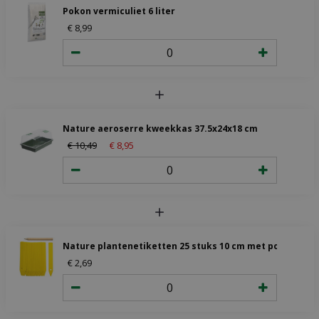
Pokon vermiculiet 6 liter
€
8
,
99
Nature aeroserre kweekkas 37.5x24x18 cm
€
10
,
49
€
8
,
95
Nature plantenetiketten 25 stuks 10 cm met potlood
€
2
,
69