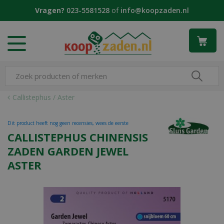
G
Vragen?
023-5581528
of
info@koopzaden.nl
a
n
a
a
r
c
o
n
Callistephus / Aster
t
e
Dit product heeft nog geen recensies, wees de eerste
n
CALLISTEPHUS CHINENSIS
t
ZADEN GARDEN JEWEL
ASTER