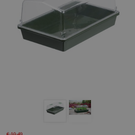
€
10
,
49