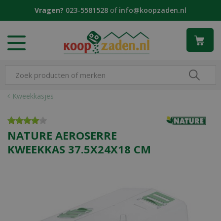
G
Vragen?
023-5581528
of
info@koopzaden.nl
a
n
a
a
r
c
o
n
Kweekkasjes
t
e
n
NATURE AEROSERRE
t
KWEEKKAS 37.5X24X18 CM