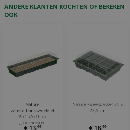
ANDERE KLANTEN KOCHTEN OF BEKEKEN
OOK
Nature
Nature kweekbakset 35 x
vensterbankkweekset
23,5 cm
49x15,5x10 cm
groeimedium
€
13
,
99
€
18
,
99