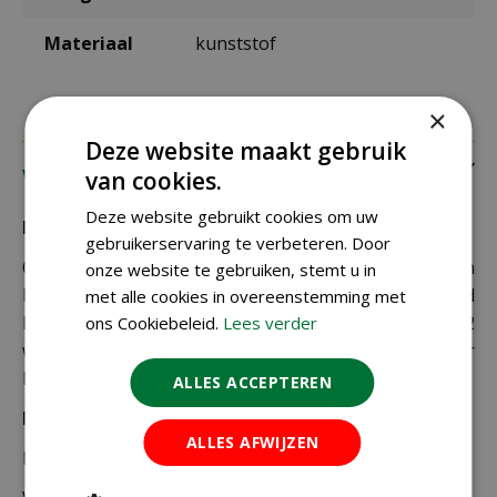
Materiaal
kunststof
×
Deze website maakt gebruik
Verzending
van cookies.
Deze website gebruikt cookies om uw
Bezorging:
gebruikerservaring te verbeteren. Door
Om uw bestelling goed en veilig bij u thuis te laten
onze website te gebruiken, stemt u in
bezorgen maken wij gebruik van PostNL. De levertijd
met alle cookies in overeenstemming met
bedraagt doorgaans tussen de 1 en 2
ons Cookiebeleid.
Lees verder
werkdagen. Deze bezorgtijd geldt zowel voor
Nederland als België.
ALLES ACCEPTEREN
Bezorgkosten Nederland:
ALLES AFWIJZEN
Bestellingen van € 49,95 of meer verzenden wij gratis.