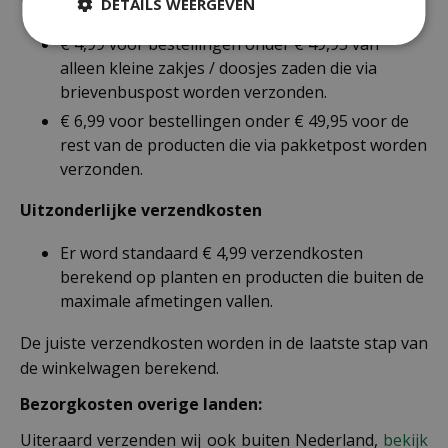
Voor een bestelling onder € 49,95 zijn er 2 tarieven:
DETAILS WEERGEVEN
€ 4,99 voor bestellingen onder € 49,95 van
alleen kleine zakjes / doosjes zaden die via
brievenbuspost worden verzonden.
€ 6,99 voor bestellingen onder € 49,95 voor de
rest van de producten die via pakketpost worden
verzonden.
Uitzonderlijke verzendkosten
Er word standaard € 4,99 verzendkosten
berekend op planten en producten die buiten de
maximale afmetingen vallen.
De juiste verzendkosten worden in de laatste stap van
de winkelwagen berekend.
Bezorgkosten overige landen:
Uiteraard verzenden wij ook buiten Nederland,
bekijk