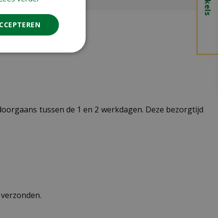
ACCEPTEREN
t doorgaans tussen de 1 en 2 werkdagen. Deze bezorgtijd
n verzonden.