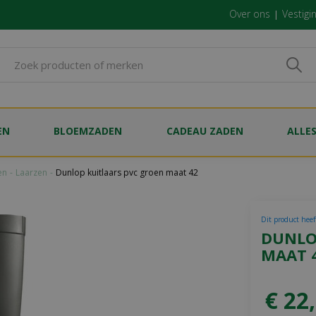
Over ons
Vestigi
EN
BLOEMZADEN
CADEAU ZADEN
ALLE
en
Laarzen
Dunlop kuitlaars pvc groen maat 42
Dit product heef
DUNLO
MAAT 
€
22
,