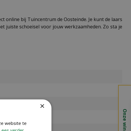
ct online bij Tuincentrum de Oosteinde. Je kunt de laars
et juiste schoeisel voor jouw werkzaamheden. Zo sta je
×
Onze winkels
ze website te
Lees verder