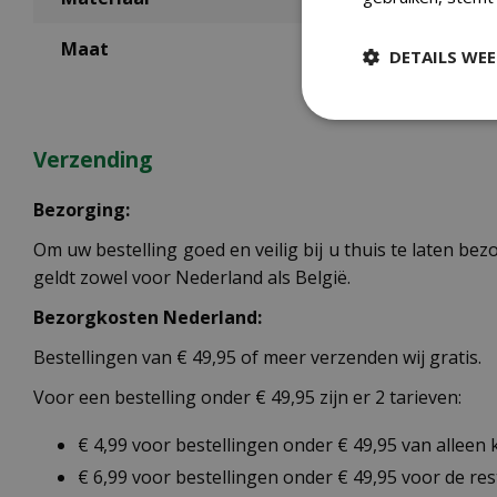
Maat
DETAILS WE
Verzending
Bezorging:
Om uw bestelling goed en veilig bij u thuis te laten b
geldt zowel voor Nederland als België.
Bezorgkosten Nederland:
Bestellingen van € 49,95 of meer verzenden wij gratis.
Voor een bestelling onder € 49,95 zijn er 2 tarieven:
€ 4,99 voor bestellingen onder € 49,95 van alleen
€ 6,99 voor bestellingen onder € 49,95 voor de re