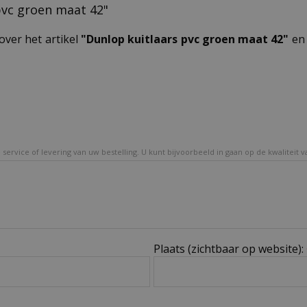
 pvc groen maat 42"
over het artikel
"Dunlop kuitlaars pvc groen maat 42"
en 
service of levering van uw bestelling. U kunt bijvoorbeeld in gaan op de kwaliteit 
Plaats (zichtbaar op website):