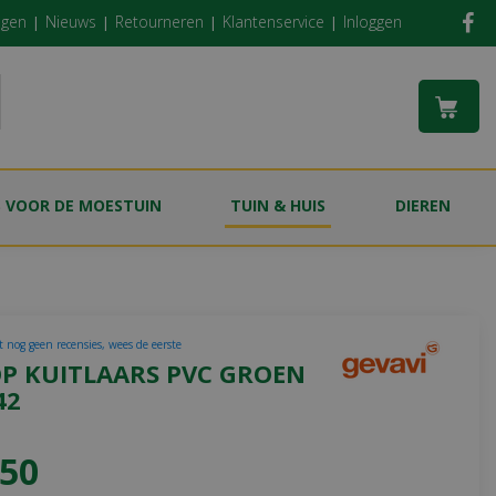
ngen
Nieuws
Retourneren
Klantenservice
Inloggen
S VOOR DE MOESTUIN
TUIN & HUIS
DIEREN
t nog geen recensies, wees de eerste
P KUITLAARS PVC GROEN
42
50