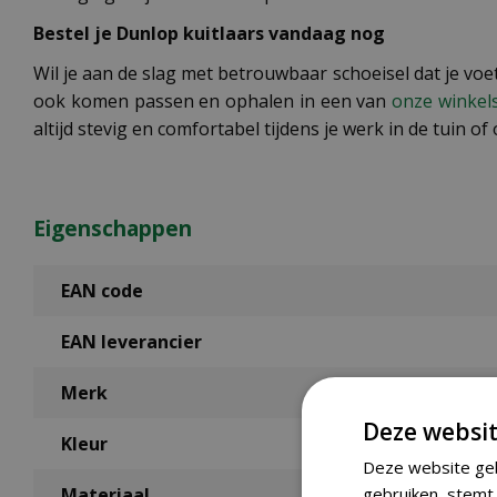
Bestel je Dunlop kuitlaars vandaag nog
Wil je aan de slag met betrouwbaar schoeisel dat je voe
ook komen passen en ophalen in een van
onze winkel
altijd stevig en comfortabel tijdens je werk in de tuin o
Eigenschappen
EAN code
EAN leverancier
Merk
Deze websit
Kleur
Deze website geb
gebruiken, stemt 
Materiaal