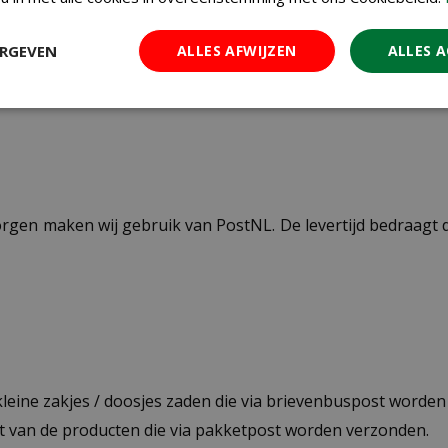
42
ERGEVEN
ALLES AFWIJZEN
ALLES 
ezorgen maken wij gebruik van PostNL. De levertijd bedraag
 kleine zakjes / doosjes zaden die via brievenbuspost worde
st van de producten die via pakketpost worden verzonden.