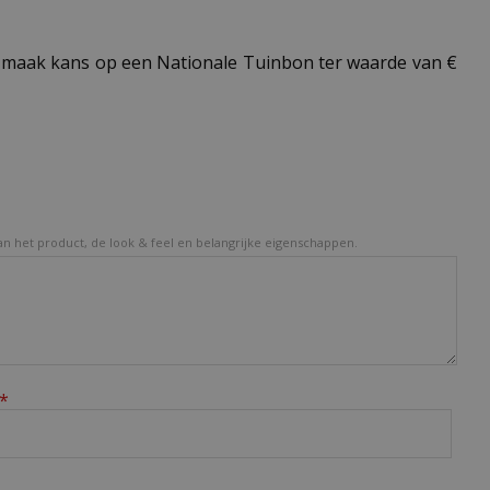
maak kans op een Nationale Tuinbon ter waarde van €
van het product, de look & feel en belangrijke eigenschappen.
*