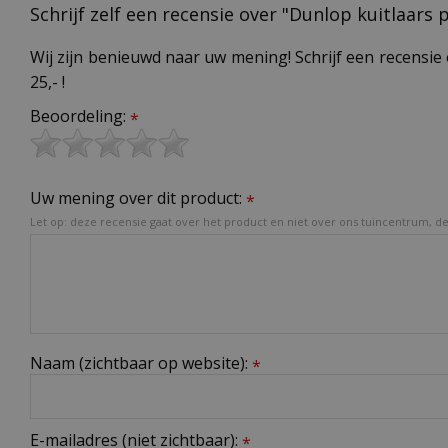
Schrijf zelf een recensie over "Dunlop kuitlaars
Wij zijn benieuwd naar uw mening! Schrijf een recensie 
25,- !
Beoordeling:
*
Uw mening over dit product:
*
Let op: deze recensie gaat over het product en niet over ons tuincentrum, de 
Naam (zichtbaar op website):
*
E-mailadres (niet zichtbaar):
*