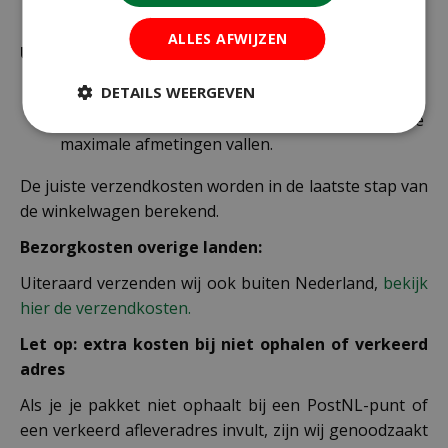
verzonden.
ALLES AFWIJZEN
Uitzonderlijke verzendkosten
DETAILS WEERGEVEN
Er word standaard € 4,99 verzendkosten
berekend op planten en producten die buiten de
maximale afmetingen vallen.
De juiste verzendkosten worden in de laatste stap van
de winkelwagen berekend.
Bezorgkosten overige landen:
Uiteraard verzenden wij ook buiten Nederland,
bekijk
hier de verzendkosten.
Let op: extra kosten bij niet ophalen of verkeerd
adres
Als je je pakket niet ophaalt bij een PostNL-punt of
een verkeerd afleveradres invult, zijn wij genoodzaakt