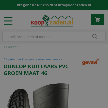
G
Vragen?
023-5581528
of
info@koopzaden.nl
a
n
a
a
r
c
o
n
Laarzen
t
e
Dit product heeft nog geen recensies, wees de eerste
n
DUNLOP KUITLAARS PVC
t
GROEN MAAT 46