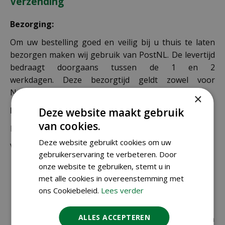
Verzending
Bezorging:
Om uw bestelling goed en veilig bij u thuis te laten
bezorgen maken wij gebruik van PostNL. De levertijd
bedraagt doorgaans tussen de 1 en 2
werkdagen. Deze bezorgtijd geldt zowel voor
Nederland als België.
×
Bezorgkosten Nederland:
Deze website maakt gebruik
van cookies.
Bestellingen van € 49,95 of meer verzenden wij gratis.
Deze website gebruikt cookies om uw
Voor een bestelling onder € 49,95 zijn er 2 tarieven:
gebruikerservaring te verbeteren. Door
onze website te gebruiken, stemt u in
€ 4,99 voor bestellingen onder € 49,95 van
met alle cookies in overeenstemming met
alleen kleine zakjes / doosjes zaden die via
ons Cookiebeleid.
Lees verder
brievenbuspost worden verzonden.
€ 6,99 voor bestellingen onder € 49,95 voor de
ALLES ACCEPTEREN
rest van de producten die via pakketpost worden