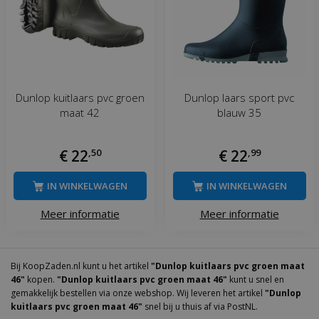
Dunlop kuitlaars pvc groen
Dunlop laars sport pvc
maat 42
blauw 35
€
22
,
50
€
22
,
99
IN WINKELWAGEN
IN WINKELWAGEN
Meer informatie
Meer informatie
Bij KoopZaden.nl kunt u het artikel
"Dunlop kuitlaars pvc groen maat
46"
kopen.
"Dunlop kuitlaars pvc groen maat 46"
kunt u snel en
gemakkelijk bestellen via onze webshop. Wij leveren het artikel
"Dunlop
kuitlaars pvc groen maat 46"
snel bij u thuis af via PostNL.