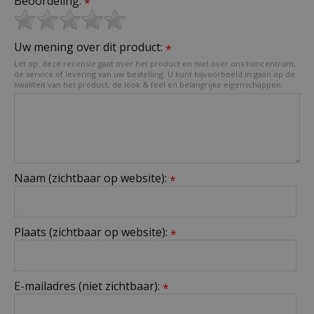
Beoordeling:
*
Uw mening over dit product:
*
Let op: deze recensie gaat over het product en niet over ons tuincentrum,
de service of levering van uw bestelling. U kunt bijvoorbeeld in gaan op de
kwaliteit van het product, de look & feel en belangrijke eigenschappen.
Naam (zichtbaar op website):
*
Plaats (zichtbaar op website):
*
E-mailadres (niet zichtbaar):
*