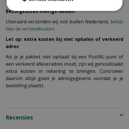
de winkelwagen berekend.
Bezorgkosten overige landen:
Uiteraard verzenden wij ook buiten Nederland,
bekijk
hier de verzendkosten.
Let op: extra kosten bij niet ophalen of verkeerd
adres
Als je je pakket niet ophaalt bij een PostNL-punt of
een verkeerd afleveradres invult, zijn wij genoodzaakt
extra kosten in rekening te brengen. Controleer
daarom altijd goed je adresgegevens voordat je je
bestelling plaatst.
Recensies