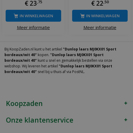
€
23
,
75
€
22
,
50
IN WINKELWAGEN
IN WINKELWAGEN
Meer informatie
Meer informatie
Bij KoopZaden.nl kunt u het artikel
"Dunlop laars MJ0KX01 Sport
bordeaux/wit 40"
kopen.
"Dunlop laars MJ0KX01 Sport
bordeaux/wit 40"
kunt u snel en gemakkelijk bestellen via onze
webshop. Wij leveren het artikel
"Dunlop laars MJ0KX01 Sport
bordeaux/wit 40"
snel bij u thuis af via PostNL.
Koopzaden
Onze klantenservice