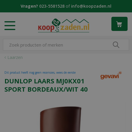
G
Vragen?
023-5581528
of
info@koopzaden.nl
a
n
a
a
r
c
o
n
Laarzen
t
e
Dit product heeft nog geen recensies, wees de eerste
n
DUNLOP LAARS MJ0KX01
t
SPORT BORDEAUX/WIT 40