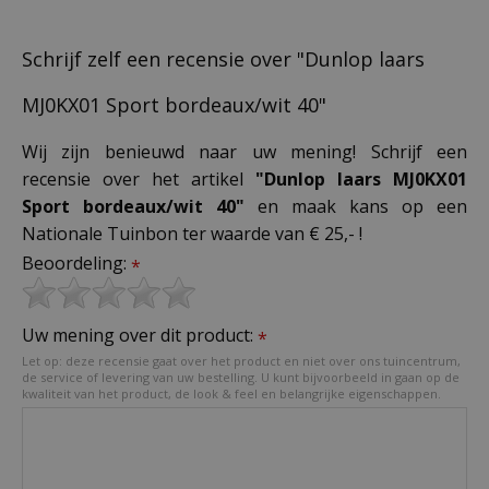
Schrijf zelf een recensie over "Dunlop laars
MJ0KX01 Sport bordeaux/wit 40"
Wij zijn benieuwd naar uw mening! Schrijf een
recensie over het artikel
"Dunlop laars MJ0KX01
Sport bordeaux/wit 40"
en maak kans op een
Nationale Tuinbon ter waarde van € 25,- !
Beoordeling:
*
Uw mening over dit product:
*
Let op: deze recensie gaat over het product en niet over ons tuincentrum,
de service of levering van uw bestelling. U kunt bijvoorbeeld in gaan op de
kwaliteit van het product, de look & feel en belangrijke eigenschappen.