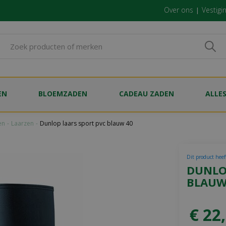
Over ons
Vestigi
EN
BLOEMZADEN
CADEAU ZADEN
ALLE
en
Laarzen
Dunlop laars sport pvc blauw 40
Dit product heef
DUNLO
BLAUW
€
22
,