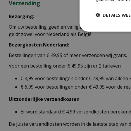
Verzending
DETAILS WE
Bezorging:
Om uw bestelling goed en veilig bij u thuis te laten b
geldt zowel voor Nederland als België.
Bezorgkosten Nederland:
Bestellingen van € 49,95 of meer verzenden wij gratis.
Voor een bestelling onder € 49,95 zijn er 2 tarieven:
€ 4,99 voor bestellingen onder € 49,95 van alleen
€ 6,99 voor bestellingen onder € 49,95 voor de re
Uitzonderlijke verzendkosten
Er word standaard € 4,99 verzendkosten berekend 
De juiste verzendkosten worden in de laatste stap van