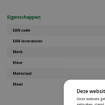
Eigenschappen
EAN code
EAN leverancier
Merk
Kleur
Materiaal
Maat
Deze websit
Deze website geb
gebruiken, stemt 