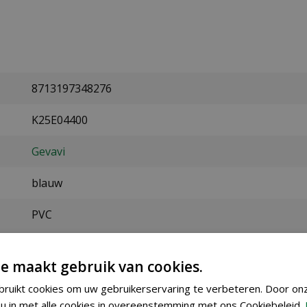
8713197348276
K25E04400
Gevavi
blauw
PVC
40
e maakt gebruik van cookies.
ruikt cookies om uw gebruikerservaring te verbeteren. Door on
u in met alle cookies in overeenstemming met ons Cookiebeleid.