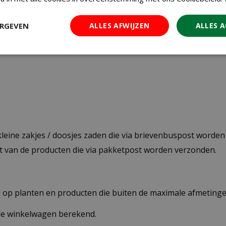
ERGEVEN
ALLES AFWIJZEN
ALLES 
ezorgen maken wij gebruik van PostNL. De levertijd bedraag
 kleine zakjes / doosjes zaden die via brievenbuspost worde
st van de producten die via pakketpost worden verzonden.
op planten en producten die buiten de maximale afmetingen
 de winkelwagen berekend.