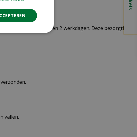
ACCEPTEREN
t doorgaans tussen de 1 en 2 werkdagen. Deze bezorgtijd
n verzonden.
 vallen.