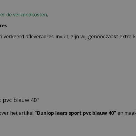
ier de verzendkosten.
res
n verkeerd afleveradres invult, zijn wij genoodzaakt extra
rt pvc blauw 40"
over het artikel
"Dunlop laars sport pvc blauw 40"
en maak 