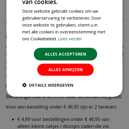
van cookies.
Deze website gebruikt cookies om uw
gebruikerservaring te verbeteren. Door
Verzending
onze website te gebruiken, stemt u in
met alle cookies in overeenstemming met
Bezorging:
ons Cookiebeleid.
Lees verder
Om uw bestelling goed en veilig bij u thuis te laten
bezorgen maken wij gebruik van PostNL. De levertijd
ALLES ACCEPTEREN
bedraagt doorgaans tussen de 1 en 2
werkdagen. Deze bezorgtijd geldt zowel voor
ALLES AFWIJZEN
Nederland als België.
DETAILS WEERGEVEN
Bezorgkosten Nederland:
Bestellingen van € 49,95 of meer verzenden wij gratis.
Voor een bestelling onder € 49,95 zijn er 2 tarieven:
€ 4,99 voor bestellingen onder € 49,95 van
alleen kleine zakjes / doosjes zaden die via