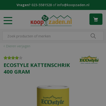
G
Vragen?
023-5581528
of
info@koopzaden.nl
a
n
a
a
r
c
o
n
Dieren verjagen
t
e
n
ECOSTYLE KATTENSCHRIK
t
400 GRAM