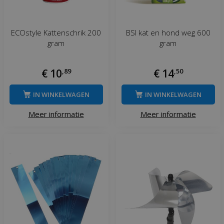
ECOstyle Kattenschrik 200
BSI kat en hond weg 600
gram
gram
€
10
,
89
€
14
,
50
IN WINKELWAGEN
IN WINKELWAGEN
Meer informatie
Meer informatie