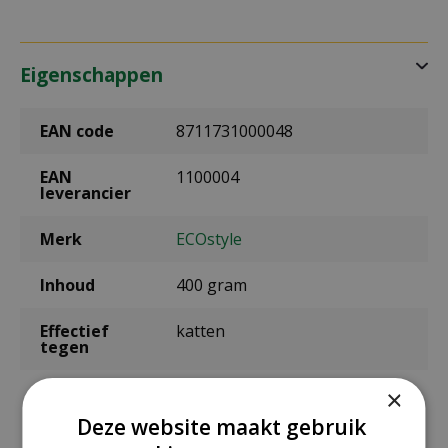
Eigenschappen
EAN code
8711731000048
EAN
1100004
leverancier
Merk
ECOstyle
Inhoud
400 gram
Effectief
katten
tegen
Voldoende
40 m²
×
voor
Deze website maakt gebruik