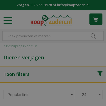
G
Vragen?
023-5581528
of
info@koopzaden.nl
a
n
a
a
r
c
o
n
Bestrijding in de tuin
t
e
Dieren verjagen
n
t
Toon filters