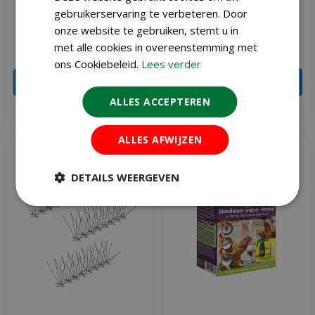
afweer 600 gram
gebruikerservaring te verbeteren. Door
onze website te gebruiken, stemt u in
met alle cookies in overeenstemming met
€
14
,
50
€
14
,
50
ons Cookiebeleid.
Lees verder
IN WINKELWAGEN
IN WINKELWAGEN
ALLES ACCEPTEREN
Meer informatie
Meer informatie
ALLES AFWIJZEN
DETAILS WEERGEVEN