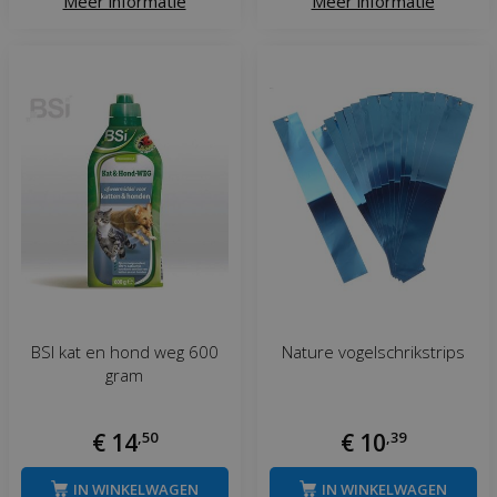
Meer informatie
Meer informatie
BSI kat en hond weg 600
Nature vogelschrikstrips
gram
€
14
,
50
€
10
,
39
IN WINKELWAGEN
IN WINKELWAGEN