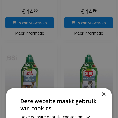
€
14
,
50
€
14
,
99
IN WINKELWAGEN
IN WINKELWAGEN
Meer informatie
Meer informatie
×
Deze website maakt gebruik
van cookies.
Bsi Wild afweer 600 gram
BSI Stop granulaat katten
Deze website gebruikt cookies om uw