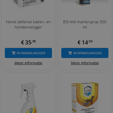
Home defense katten- en
BSI Anti marterspray 500
hondenverjager
ml
€
35
,
95
€
14
,
50
IN WINKELWAGEN
IN WINKELWAGEN
Meer informatie
Meer informatie