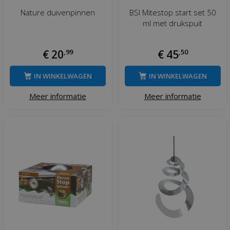
Nature duivenpinnen
BSI Mitestop start set 50
ml met drukspuit
€
20
,
99
€
45
,
50
IN WINKELWAGEN
IN WINKELWAGEN
Meer informatie
Meer informatie