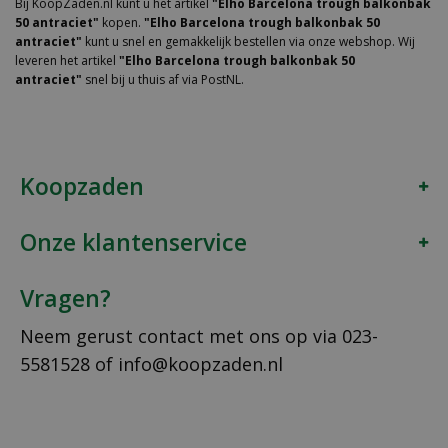
Bij KoopZaden.nl kunt u het artikel
"Elho Barcelona trough balkonbak
50 antraciet"
kopen.
"Elho Barcelona trough balkonbak 50
antraciet"
kunt u snel en gemakkelijk bestellen via onze webshop. Wij
leveren het artikel
"Elho Barcelona trough balkonbak 50
antraciet"
snel bij u thuis af via PostNL.
Koopzaden
Onze klantenservice
Vragen?
Neem gerust contact met ons op via
023-
5581528
of
info@koopzaden.nl