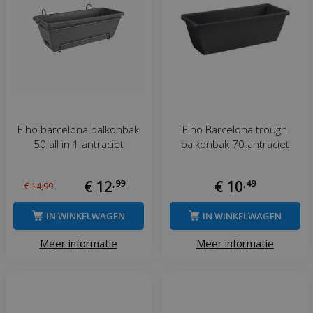
Elho barcelona balkonbak
Elho Barcelona trough
50 all in 1 antraciet
balkonbak 70 antraciet
€
12
,
99
€
10
,
49
€
14
,
99
IN WINKELWAGEN
IN WINKELWAGEN
Meer informatie
Meer informatie