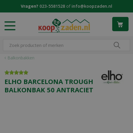
G
Vragen?
023-5581528
of
info@koopzaden.nl
a
n
a
a
r
c
o
n
Balkonbakken
t
e
n
ELHO BARCELONA TROUGH
t
BALKONBAK 50 ANTRACIET