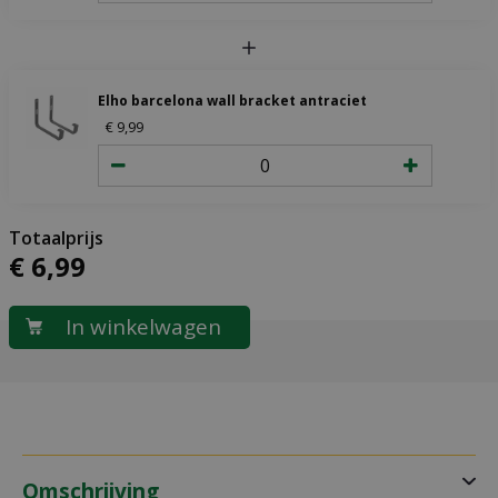
Elho barcelona wall bracket antraciet
€
9
,
99
€
6
,
99
Omschrijving