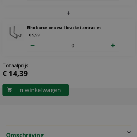
Elho barcelona wall bracket antraciet
€
9
,
99
€
14
,
39
Omschrijving