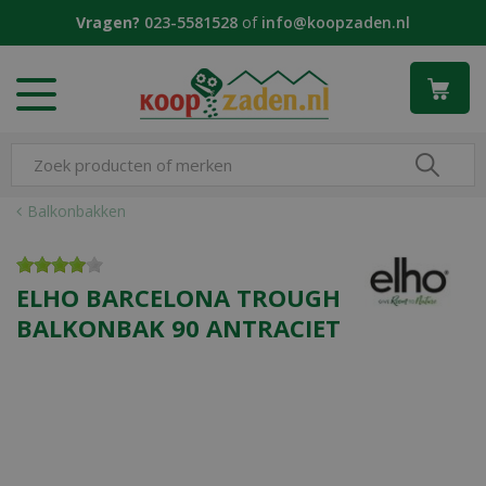
G
Vragen?
023-5581528
of
info@koopzaden.nl
a
n
a
a
r
c
o
n
Balkonbakken
t
e
n
ELHO BARCELONA TROUGH
t
BALKONBAK 90 ANTRACIET