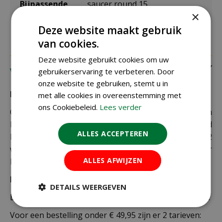
Bijpassende
saucer round 15
schotel
×
Deze website maakt gebruik
van cookies.
Deze website gebruikt cookies om uw
Verzending
gebruikerservaring te verbeteren. Door
onze website te gebruiken, stemt u in
Bezorging:
met alle cookies in overeenstemming met
ons Cookiebeleid.
Lees verder
Om uw bestelling goed en veilig bij u thuis te laten
bezorgen maken wij gebruik van PostNL. De levertijd
ALLES ACCEPTEREN
bedraagt doorgaans tussen de 1 en 2
werkdagen. Deze bezorgtijd geldt zowel voor
ALLES AFWIJZEN
Nederland als België.
Bezorgkosten Nederland:
DETAILS WEERGEVEN
Bestellingen van € 49,95 of meer verzenden wij gratis.
Voor een bestelling onder € 49,95 zijn er 2 tarieven: