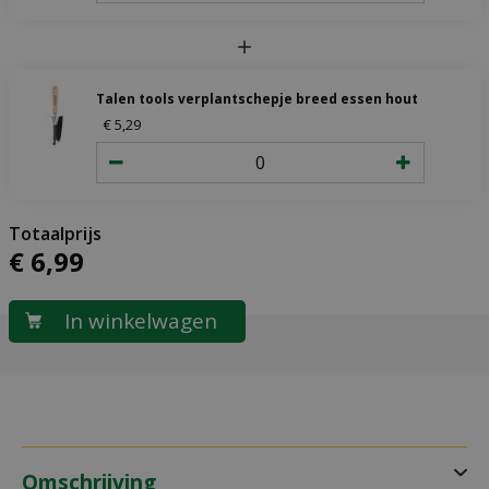
Talen tools verplantschepje breed essen hout
€
5
,
29
€
6
,
99
Omschrijving