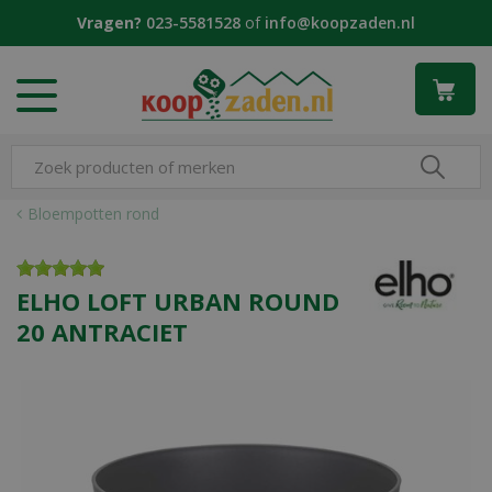
G
Vragen?
023-5581528
of
info@koopzaden.nl
a
n
a
a
r
c
o
n
Bloempotten rond
t
e
n
ELHO LOFT URBAN ROUND
t
20 ANTRACIET