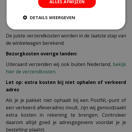
ALLES AFWIJZEN
Er word standaard € 4,99 verzendkosten
berekend op planten en producten die buiten de
DETAILS WEERGEVEN
maximale afmetingen vallen.
De juiste verzendkosten worden in de laatste stap van
de winkelwagen berekend.
Bezorgkosten overige landen:
Uiteraard verzenden wij ook buiten Nederland,
bekijk
hier de verzendkosten.
Let op: extra kosten bij niet ophalen of verkeerd
adres
Als je je pakket niet ophaalt bij een PostNL-punt of
een verkeerd afleveradres invult, zijn wij genoodzaakt
extra kosten in rekening te brengen. Controleer
daarom altijd goed je adresgegevens voordat je je
bestelling plaatst.