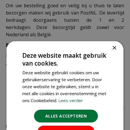
Om uw bestelling goed en veilig bij u thuis te laten
bezorgen maken wij gebruik van PostNL. De levertijd
bedraagt doorgaans tussen de 1 en 2
werkdagen. Deze bezorgtijd geldt zowel voor
Nederland als België.
Bezorgkosten Nederland:
×
Deze website maakt gebruik
Bestellingen van € 49,95 of meer verzenden wij gratis.
van cookies.
Voor een bestelling onder € 49,95 zijn er 2 tarieven:
Deze website gebruikt cookies om uw
€ 4,99 voor bestellingen onder € 49,95 van
gebruikerservaring te verbeteren. Door
alleen kleine zakjes / doosjes zaden die via
onze website te gebruiken, stemt u in
brievenbuspost worden verzonden.
met alle cookies in overeenstemming met
ons Cookiebeleid.
Lees verder
€ 6,99 voor bestellingen onder € 49,95 voor de
rest van de producten die via pakketpost worden
verzonden.
ALLES ACCEPTEREN
Uitzonderlijke verzendkosten