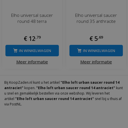
Elho universal saucer
Elho universal saucer
round 48 terra
round 35 anthracite
€
12
,
79
€
5
,
69
IN WINKELWAGEN
IN WINKELWAGEN
Meer informatie
Meer informatie
Bij KoopZaden.nl kunt u het artikel
"Elho loft urban saucer round 14
antraciet"
kopen.
"Elho loft urban saucer round 14 antraciet"
kunt
u snel en gemakkelijk bestellen via onze webshop. Wij leveren het
artikel
"Elho loft urban saucer round 14 antraciet"
snel bij u thuis af
via PostNL.