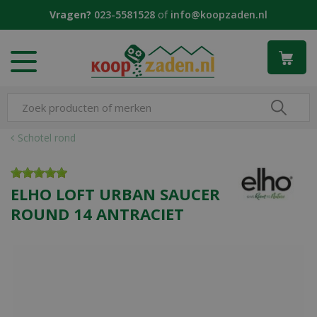
G
Vragen?
023-5581528
of
info@koopzaden.nl
a
n
a
a
r
c
o
n
Schotel rond
t
e
n
ELHO LOFT URBAN SAUCER
t
ROUND 14 ANTRACIET